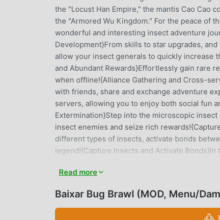
the "Locust Han Empire," the mantis Cao Cao c
the "Armored Wu Kingdom." For the peace of th
wonderful and interesting insect adventure jo
Development}From skills to star upgrades, and
allow your insect generals to quickly increase
and Abundant Rewards}Effortlessly gain rare r
when offline!{Alliance Gathering and Cross-ser
with friends, share and exchange adventure exp
servers, allowing you to enjoy both social fun a
Extermination}Step into the microscopic insect
insect enemies and seize rich rewards!{Capture
different types of insects, activate bonds bet
legend!{Capture Insects and Activate Bonds}In t
activate bonds between them, and enhance your
Read more
BUG BRAWL INTRODUÇÃO
Baixar Bug Brawl (MOD, Menu/Dama
Bug Brawlé um jogo popular de rpg que vem ga
você quiser baixar esse jogo, modroid é sua me