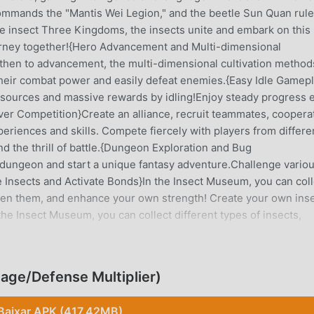
ommands the "Mantis Wei Legion," and the beetle Sun Quan rul
e insect Three Kingdoms, the insects unite and embark on this
urney together!{Hero Advancement and Multi-dimensional
 then to advancement, the multi-dimensional cultivation method
 their combat power and easily defeat enemies.{Easy Idle Gamep
esources and massive rewards by idling!Enjoy steady progress 
ver Competition}Create an alliance, recruit teammates, coopera
eriences and skills. Compete fiercely with players from differe
nd the thrill of battle.{Dungeon Exploration and Bug
 dungeon and start a unique fantasy adventure.Challenge vario
 Insects and Activate Bonds}In the Insect Museum, you can coll
ween them, and enhance your own strength! Create your own ins
he Insect Museum, you can collect different types of insects,
 own strength! Create your own insect legend!
ge/Defense Multiplier)
nhando muitos fãs ao redor do mundo que ama jogos de rpg . 
lhor escolha, por ser o maior site do mundo para baixar jogos 
Baixar APK (417.42MB)