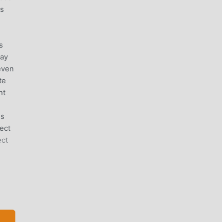
es
s
lay
even
te
nt
us
ect
ect
Se
apk