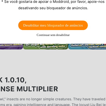
* Se você gostaria de apoiar o Moddroid, por favor, apoie-nos
desativando seu bloqueador de anúncios.
Desabilitar meu bloqueador de anúncios
Continuar sem desabilitar
1.0.10,
NSE MULTIPLIER
wl," insects are no longer simple creatures. They have traveled
oms era, gaining intelligence and language. The locust Liu Bei l