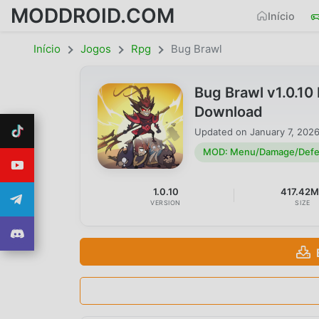
MODDROID.COM
Início
Início
Jogos
Rpg
Bug Brawl
Bug Brawl v1.0.1
Download
Updated on
January 7, 202
MOD: Menu/Damage/Defens
1.0.10
417.42
VERSION
SIZE