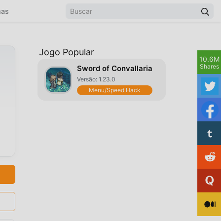
mas
Jogo Popular
10.6M
Shares
Sword of Convallaria
Versão: 1.23.0
Menu/Speed Hack