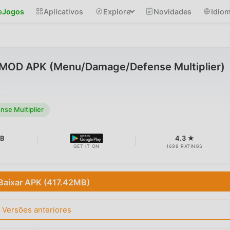
Jogos
Aplicativos
Explore
Novidades
Idio
0 MOD APK (Menu/Damage/Defense Multiplier)
6
e Multiplier
MB
4.3 ★
GET IT ON
1698 RATINGS
Baixar APK (417.42MB)
Versões anteriores