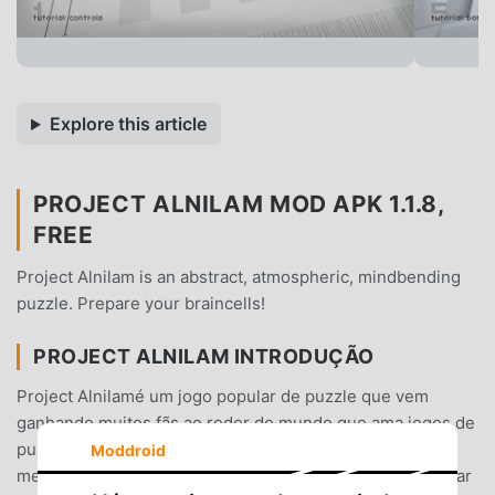
Explore this article
PROJECT ALNILAM MOD APK 1.1.8,
FREE
Project Alnilam is an abstract, atmospheric, mindbending
puzzle. Prepare your braincells!
PROJECT ALNILAM INTRODUÇÃO
Project Alnilamé um jogo popular de puzzle que vem
ganhando muitos fãs ao redor do mundo que ama jogos de
puzzle . Se você quiser baixar esse jogo, modroid é sua
Moddroid
melhor escolha, por ser o maior site do mundo para baixar