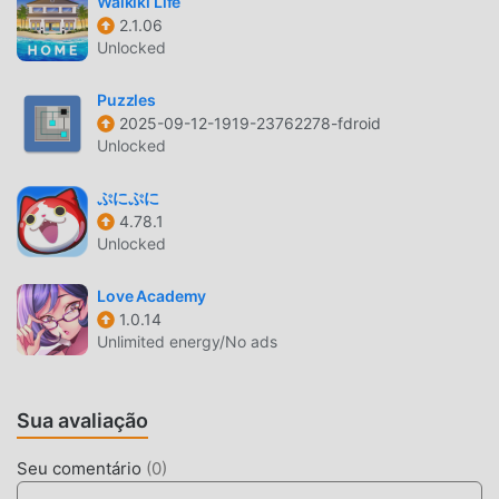
Waikiki Life
e celulares com excelente adaptabilidade, garantindo que
2.1.06
Unlocked
todos os amantes de jogos de puzzle possam desfrutar da
alegria trazida porProject Alnilam 1.1.8
Puzzles
2025-09-12-1919-23762278-fdroid
MOD ÚNICO
Unlocked
O tradicional jogo de puzzle requer que os usuários
gastem muito tempo para acumular suas habilidades no
ぷにぷに
4.78.1
jogo, o que é o recurso e diversão do jogo, mas, ao mesmo
Unlocked
tempo, o processo de acúmulo irá, inveitavelmente, deixar
a pessoa cansada. Mas agora, os mods vieram para
Love Academy
modificar essa situação. Aqui, você não precisa de gastar a
1.0.14
maior parte da sua energia em repetir a chata tarefa de
Unlimited energy/No ads
acumular habilidades. Os mods permitem que você pule
esse processo, ajudando você a focar em aproveitar a
alegria do jogo.
Sua avaliação
BAIXE AGORA
Seu comentário
(
0
)