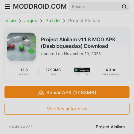
MODDROID.COM
Início
Jogos
Puzzle
Project Alnilam
Project Alnilam v1.1.8 MOD APK
(Desbloqueadas) Download
Updated on
November 19, 2025
1.1.8
17.93MB
4.3 ★
VERSION
SIZE
GET IT ON
1698 RATINGS
Baixar APK (17.93MB)
Versões anteriores
Project Alnilam
NOME DO APP