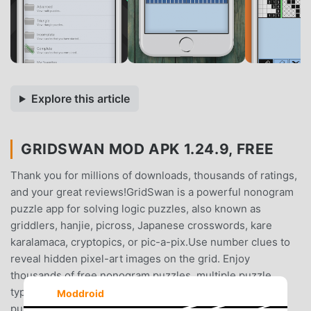
Explore this article
GRIDSWAN MOD APK 1.24.9, FREE
Thank you for millions of downloads, thousands of ratings,
and your great reviews!GridSwan is a powerful nonogram
puzzle app for solving logic puzzles, also known as
griddlers, hanjie, picross, Japanese crosswords, kare
karalamaca, cryptopics, or pic-a-pix.Use number clues to
reveal hidden pixel-art images on the grid. Enjoy
thousands of free nonogram puzzles, multiple puzzle
types, smart solving tools, and regularly added new
Moddroid
puzzles.FEATURES:• Thousands of free nonogram