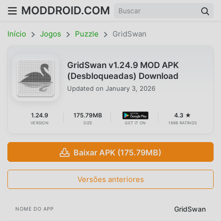
MODDROID.COM
Início
Jogos
Puzzle
GridSwan
GridSwan v1.24.9 MOD APK
(Desbloqueadas) Download
Updated on
January 3, 2026
1.24.9
175.79MB
4.3 ★
VERSION
SIZE
GET IT ON
1698 RATINGS
Baixar APK (175.79MB)
Versões anteriores
GridSwan
NOME DO APP