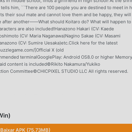
in middle school, finds a girlfriend in high school! At the shri
 tells him, ``There are 100 people you are destined to meet in 
ts their soul mate and cannot love them and be happy, they will
ne after another――What should Koitaro do? What will happen to
aracters are also included!Hanazono Hakari (CV: Kaede
Yoshimoto (CV: Maria Naganawa)Nagino Sakae (CV: Masami
nazono (CV: Sumire Uesaka)etc.Click here for the latest
puzzlegame.com/[Official X (old
mmended terminalGooglePlay: Android OS8.0 or higher Memor
d content is included©Rikito Nakamura/Yukiko
tion Committee©CHICPIXEL STUDIO LLC All rights reserved.
nhando muitos fãs ao redor do mundo que ama jogos de puzzle
 melhor escolha, por ser o maior site do mundo para baixar jog
ersões do100パズ1.0.10gratuitamente, Modroid também oferece M
Win)
r tarefas repetitivas nos jogos, para que você possa focar em
droid promete que nenhum mod do 100パズirá cobrar nenhuma tari
Baixar APK (75.73MB)
 para instalar. Baixe o moddroid client para baixar e instalar o