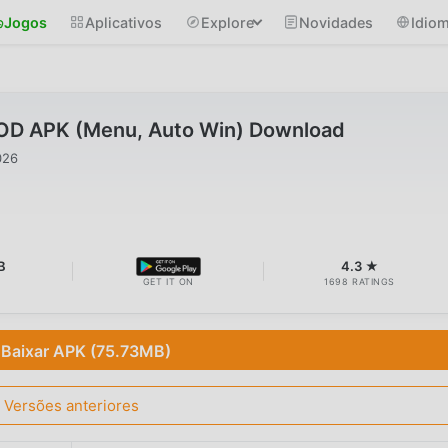
Jogos
Aplicativos
Explore
Novidades
Idio
OD APK (Menu, Auto Win) Download
026
B
4.3 ★
GET IT ON
1698 RATINGS
Baixar APK (75.73MB)
Versões anteriores