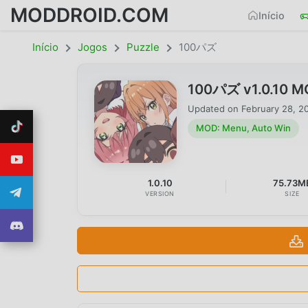
MODDROID.COM
Início
Início
Jogos
Puzzle
100パズ
100パズ v1.0.10 M
Updated on
February 28, 2
MOD: Menu, Auto Win
1.0.10
75.73M
VERSION
SIZE