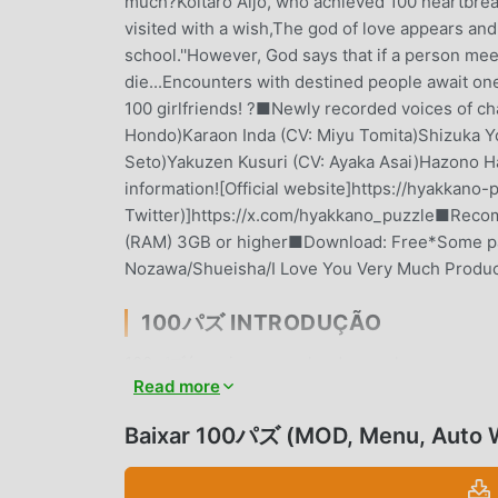
much?Koitaro Aijo, who achieved 100 heartbreaks 
visited with a wish,The god of love appears and
school.''However, God says that if a person mee
die...Encounters with destined people await o
100 girlfriends! ?■Newly recorded voices of ch
Hondo)Karaon Inda (CV: Miyu Tomita)Shizuka 
Seto)Yakuzen Kusuri (CV: Ayaka Asai)Hazono Ha
information![Official website]https://hyakkano-
Twitter)]https://x.com/hyakkano_puzzle■Reco
(RAM) 3GB or higher■Download: Free*Some pai
Nozawa/Shueisha/I Love You Very Much Produc
100パズ INTRODUÇÃO
100パズé um jogo popular de puzzle que vem ga
Read more
Se você quiser baixar esse jogo, modroid é sua
apk gratuitos. Além de oferecer as últimas v
Baixar 100パズ (MOD, Menu, Auto 
Auto Win mod gratuitamente, te ajudando a pula
aproveitar a diversão trazida pelo jogo. Mod
dos usuários, além de ser 100% seguro e gratuito