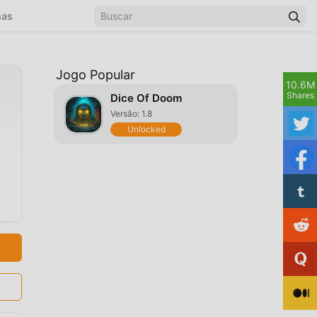
mas
Jogo Popular
10.6M
Shares
Dice Of Doom
Versão: 1.8
Unlocked