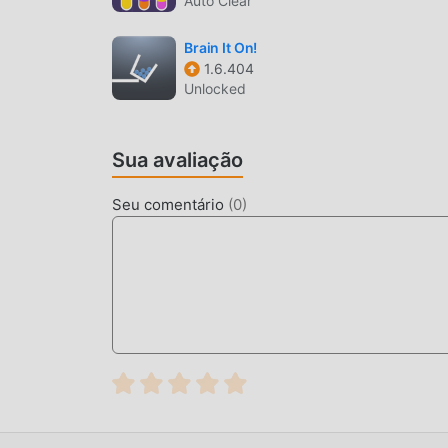
Auto Clear
trazida por100パズ 1.0.10
Brain It On!
MOD ÚNICO
1.6.404
Unlocked
O tradicional jogo de puzzle requer que os usu
que é o recurso e diversão do jogo, mas, ao me
pessoa cansada. Mas agora, os mods vieram para
Sua avaliação
parte da sua energia em repetir a chata taref
processo, ajudando você a focar em aproveitar a
Seu comentário
(
0
)
BAIXE AGORA
Clique no botão de download e instale o App do
gratuita do mod 100パズ versão1.0.10 no moddroi
mod populares esperando por você. O que você