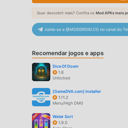
パズ 1.0.10 com um clique. O que você está esp
Quer descobrir mais? Confira os
Mod APKs mais p
JOGABILIDADE ÚNICA
Junte-se a @MODDROID.CO no canal do Te
100パズ é um jogo popular de puzzle . Sua jogab
mundo. Diferente do jogos tradicionais de puzzl
que você possa iniciar facilmente o jogo e aprov
Ao mesmo tempo, moddroid construiu uma plata
Recomendar jogos e apps
você se comunique e compartilhe com todos os
esperando? Entre no modroid e aproveite os j
Dice Of Doom
1.8
TELA ATRAENTE
Unlocked
Como jogos tradicionais de puzzle ,100パズ tem u
[GameDVA.com] Installer
personagens fazem com que o 100パズ atraia mui
1.11.2
puzzle , 100パズ 1.0.10 adotou um mecanismo vir
Menu/High DMG
avançada, a experiência de tela do jogo foi me
dos jogos de puzzle , a experiência sensorial d
Water Sort
1.9.0
com excelente adaptabilidade, garantindo que 