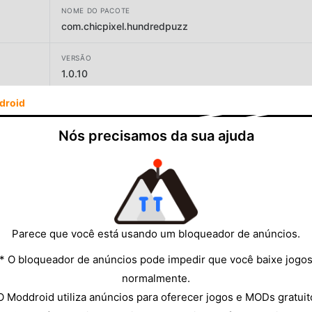
NOME DO PACOTE
com.chicpixel.hundredpuzz
VERSÃO
1.0.10
droid
DESENVOLVEDOR
Poppin Games Japan Co., Ltd.
Nós precisamos da sua ajuda
TAMANHO
75.73MB
Parece que você está usando um bloqueador de anúncios.
* O bloqueador de anúncios pode impedir que você baixe jogo
normalmente.
O Moddroid utiliza anúncios para oferecer jogos e MODs gratuit