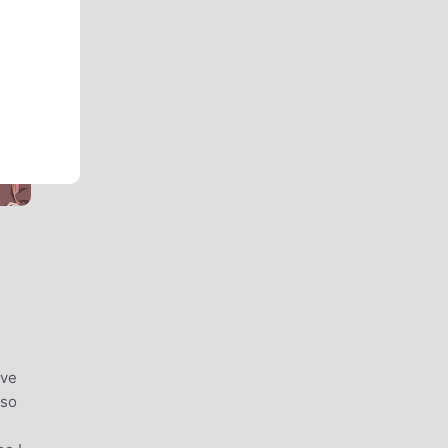
ave
lso