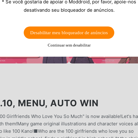
* Se você gostaria de apoiar o Moddroid, por favor, apoie-nos
desativando seu bloqueador de anúncios.
Desabilitar meu bloqueador de anúncios
Continuar sem desabilitar
10, MENU, AUTO WIN
"100 Girlfriends Who Love You So Much" is now available!Let's h
th them!Many game original illustrations and character voices a
o like 100 Kano!■Who are the 100 girlfriends who love you so