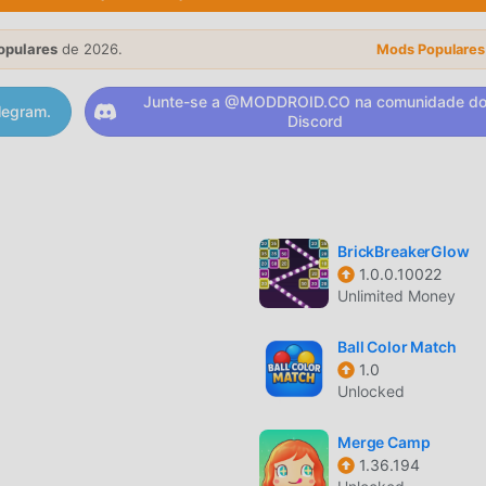
erando? Baixe o moddroid e jogue!
opulares
de 2026.
Mods Populares
Junte-se a @MODDROID.CO na comunidade d
legram.
ilidade única tem atraído um grande número de fãs ao redor d
Discord
e , no100パズ, você apenas precisa ir ao tutorial para iniciante 
eitar a alegria trazida pelo clássico jogo de puzzle 100パズ 1.0.1
forma especial para amantes de jogos de puzzle , permitindo 
 amantes de jogos puzzle pelo mundo. O que você está
ogos de puzzle com parceiros ao redor do mundo.
BrickBreakerGlow
1.0.0.10022
Unlimited Money
m esitlo artístico único, e seu gráfico de alta qualidade, mapa
Ball Color Match
tos fãs de puzzle , e comparado com os jogos tradicionais de
1.0
tual atualizado com atualizações ousadas. Com tecnologia
Unlocked
lhorada consideravelmente. Mantendo ao máximo o estilo origina
o usuário foi melhorada. Existem diferentes tipos de apk e celul
Merge Camp
1.36.194
todos os amantes de jogos de puzzle possam desfrutar da alegr