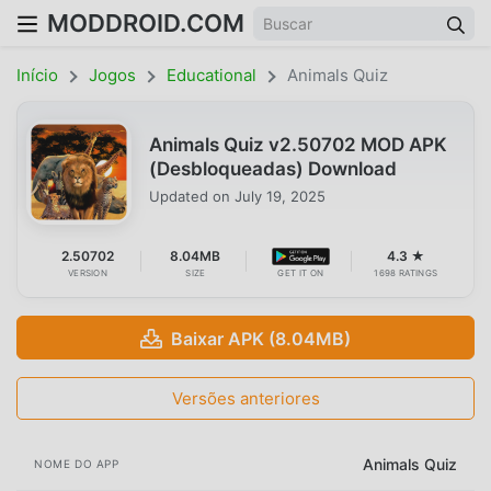
MODDROID.COM
Início
Jogos
Educational
Animals Quiz
Animals Quiz v2.50702 MOD APK
(Desbloqueadas) Download
Updated on
July 19, 2025
2.50702
8.04MB
4.3 ★
VERSION
SIZE
GET IT ON
1698 RATINGS
Baixar APK (8.04MB)
Versões anteriores
Animals Quiz
NOME DO APP