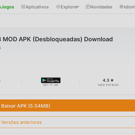
Jogos
Aplicativos
Explore
Novidades
Idio
6.8 MOD APK (Desbloqueadas) Download
5
B
4.3 ★
GET IT ON
1698 RATINGS
Baixar APK (5.54MB)
Versões anteriores