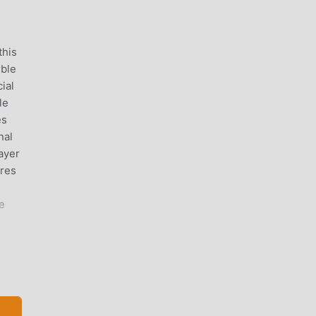
this
rble
ial
le
es
nal
layer
ures
e
r,