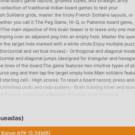
agonal board game layouts, gridless styles, and strategic army
e collection of traditional Indian board games to test your
sh Solitaire grids, master the tricky French Solitaire layouts, or
ether you call it The Peg Game, Hi-Q, or Patience board game, 
!The main objective of this brain teaser is to leave only one ma
umping over an adjacent peg into an empty hole. Master the spec
the target hole marked with a white circle.Enjoy multiple puzz
horizontal and vertical moves).- Orthogonal and diagonal mod
orizontal and diagonal jumps (designed for triangular and hexago
he lines of the board.The game features two intuitive types of p
rce peg and then tap the target empty hole.Main solitaire feat
 starting cell.- High scores: To reset a board record, press and
.- Unlimited undo and redo system.- Brain training timer and mov
ns.Explore a massive collection of classic board puzzles,
 (Standard, Hi-Q, Pegs Puzzle, or Classic).- French / European
etrical, Diamond, and Continental grids.- Square, Hermary, Hube
 challenge boards.● Triangular Puzzles:- Triangle and Extended
queadas)
uin).- Propeller, Hourglass, Rhombus, and Hoppers.● Hexagonal
x, Flower, and Trapeze.- Star layout (including Maple Leaf
Baixar APK (5.54MB)