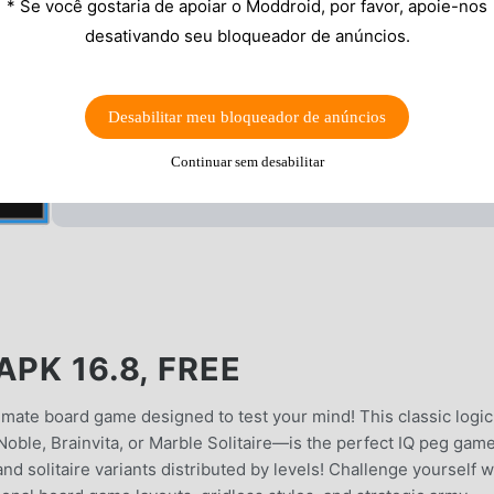
* Se você gostaria de apoiar o Moddroid, por favor, apoie-nos
desativando seu bloqueador de anúncios.
Desabilitar meu bloqueador de anúncios
Continuar sem desabilitar
PK 16.8, FREE
ltimate board game designed to test your mind! This classic logi
ble, Brainvita, or Marble Solitaire—is the perfect IQ peg game
nd solitaire variants distributed by levels! Challenge yourself w