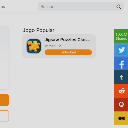
mas
Jogo Popular
10.6M
Shares
Jigsaw Puzzles Classic
Versão: 12
Unlocked