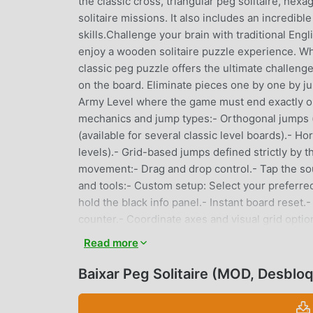
the classic cross, triangular peg solitaire, hex
solitaire missions. It also includes an incredibl
skills.Challenge your brain with traditional Engli
enjoy a wooden solitaire puzzle experience. Wh
classic peg puzzle offers the ultimate challenge
on the board. Eliminate pieces one by one by j
Army Level where the game must end exactly on 
mechanics and jump types:- Orthogonal jumps (
(available for several classic level boards).- H
levels).- Grid-based jumps defined strictly by t
movement:- Drag and drop control.- Tap the sou
and tools:- Custom setup: Select your preferred
hold the black info panel.- Instant board reset
counter.- Coordinate axes and visual grid optio
including:● Classic Layouts:- English Solitaire
Read more
Solitaire.- Wiegleb (German Solitaire).- Asymm
and Kralenspel boards.- Siege, IQ, and Baffler
Baixar Peg Solitaire (MOD, Desblo
Triangle.- Truncated Triangle (including Peng
Strategies:- Hexagon and Think & Jump.- Subtra