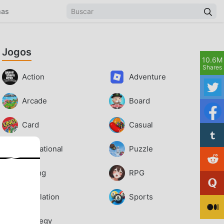
mas
Jogos
10.6M
Shares
Action
Adventure
Arcade
Board
Card
Casual
Educational
Puzzle
Racing
RPG
Simulation
Sports
Strategy