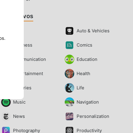
Aplicativos
s
Art
Auto & Vehicles
os.
Business
Comics
Communication
Education
Entertainment
Health
Libraries
Life
Music
Navigation
News
Personalization
Photography
Productivity