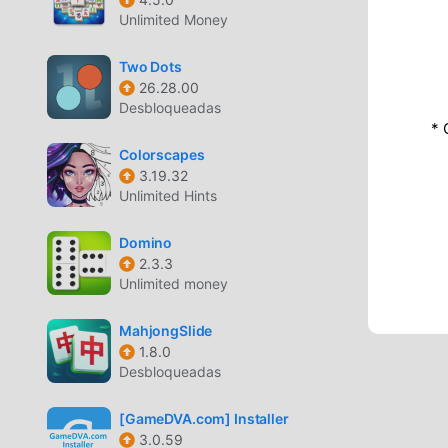
Unlimited Money
Two Dots
26.28.00
Desbloqueadas
* 
Colorscapes
3.19.32
Unlimited Hints
Domino
2.3.3
Unlimited money
MahjongSlide
1.8.0
Desbloqueadas
[GameDVA.com] Installer
3.0.59