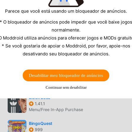
Desbloqueadas
Parece que você está usando um bloqueador de anúncios.
Monopoly
* O bloqueador de anúncios pode impedir que você baixe jogo
1.15.22
normalmente.
All Paid Content Unlocked
O Moddroid utiliza anúncios para oferecer jogos e MODs gratuit
Game of Thrones: Board Game
* Se você gostaria de apoiar o Moddroid, por favor, apoie-nos
1.1.3
desativando seu bloqueador de anúncios.
N/A
Colorswipes
Desabilitar meu bloqueador de anúncios
5.1.22
Unlimited suggest
Continuar sem desabilitar
Block Boss
1.41.1
Menu/Free In-App Purchase
BingoQuest
999