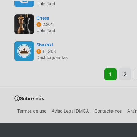
Unlocked
Chess
2.9.4
Unlocked
Shashki
11.21.3
Desbloqueadas
1
2
Sobre nós
Termos de uso
Aviso Legal DMCA
Contacte-nos
Anún