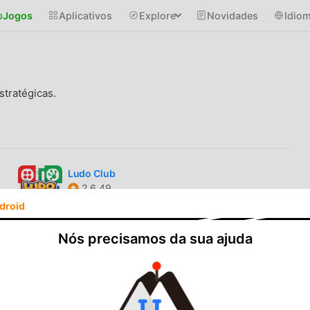
Jogos
Aplicativos
Explore
Novidades
Idio
stratégicas.
Ludo Club
2.6.49
Menu/Unlimited Money/Game Speed
droid
Business
Nós precisamos da sua ajuda
9.9
Premium, AD Free
MONOPOLY GO
1.71.5