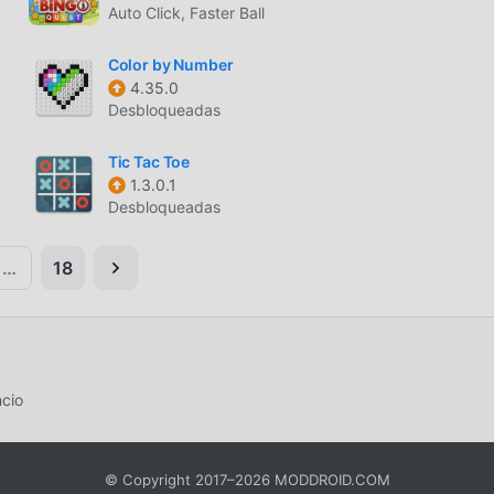
Auto Click, Faster Ball
Color by Number
4.35.0
Desbloqueadas
Tic Tac Toe
1.3.0.1
Desbloqueadas
…
18
cio
© Copyright 2017–2026 MODDROID.COM