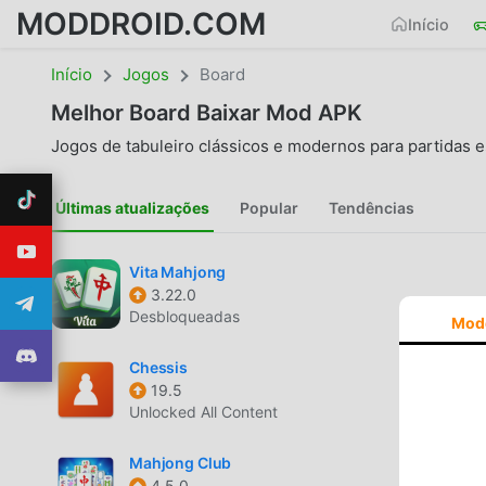
MODDROID.COM
Início
Início
Jogos
Board
Melhor
Board
Baixar Mod APK
Jogos de tabuleiro clássicos e modernos para partidas e
Últimas atualizações
Popular
Tendências
Vita Mahjong
3.22.0
Desbloqueadas
Mod
Chessis
19.5
Unlocked All Content
Mahjong Club
4.5.0