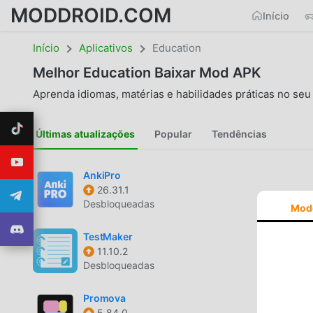
MODDROID.COM
Início
Início
Aplicativos
Education
Melhor
Education
Baixar Mod APK
Aprenda idiomas, matérias e habilidades práticas no seu 
Últimas atualizações
Popular
Tendências
AnkiPro
26.31.1
Desbloqueadas
Mod
TestMaker
11.10.2
Desbloqueadas
Promova
5.84.0