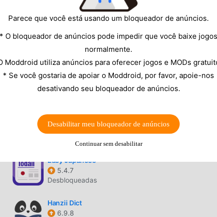
Desbloqueadas
Parece que você está usando um bloqueador de anúncios.
Busuu
* O bloqueador de anúncios pode impedir que você baixe jogo
32.34.0(1608463)
normalmente.
Premium Unlocked, Extra Mod
O Moddroid utiliza anúncios para oferecer jogos e MODs gratuit
qlango
* Se você gostaria de apoiar o Moddroid, por favor, apoie-nos
5.0.8
desativando seu bloqueador de anúncios.
Desbloqueadas
Step By Step Salah
Desabilitar meu bloqueador de anúncios
7.9
Desbloqueadas
Continuar sem desabilitar
Easy Japanese
5.4.7
Desbloqueadas
Hanzii Dict
6.9.8