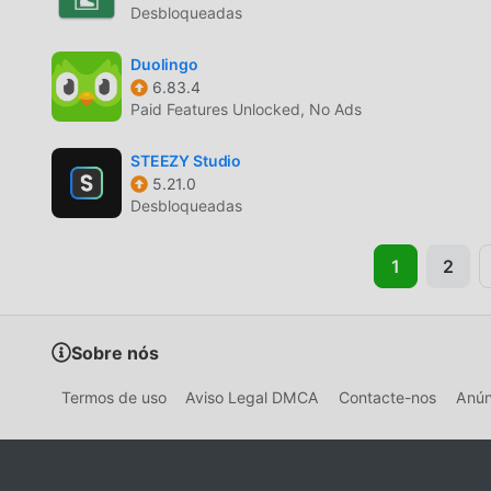
Desbloqueadas
Duolingo
6.83.4
Paid Features Unlocked, No Ads
STEEZY Studio
5.21.0
Desbloqueadas
1
2
Sobre nós
Termos de uso
Aviso Legal DMCA
Contacte-nos
Anún