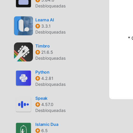
Desbloqueadas
Learna AI
3.3.1
Desbloqueadas
* 
Timbro
21.6.5
Desbloqueadas
Python
4.2.81
Desbloqueadas
Speak
4.57.0
Desbloqueadas
Islamic Dua
6.5