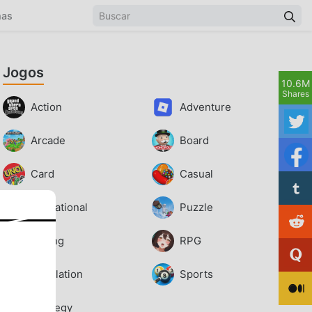
mas
Jogos
10.6M
Shares
Action
Adventure
Arcade
Board
Card
Casual
Educational
Puzzle
Racing
RPG
Simulation
Sports
Strategy