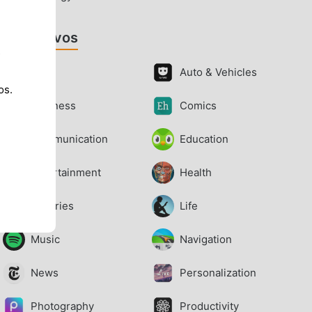
Aplicativos
s
Art
Auto & Vehicles
os.
Business
Comics
Communication
Education
Entertainment
Health
Libraries
Life
Music
Navigation
News
Personalization
Photography
Productivity