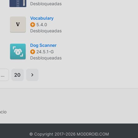
Desbloqueadas
Vocabulary
5.4.0
Desbloqueadas
Dog Scanner
24.5.1-G
Desbloqueadas
…
20
cio
© Copyright 2017–2026 MODDROID.COM