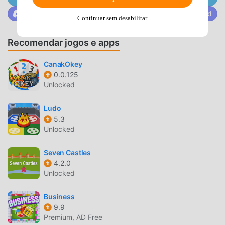
instalar o MahjongLegend 1.5.9 com um clique. O que você
Junte-se a @MODDROID.CO na comunidade do Discord
Continuar sem desabilitar
está esperando? Baixe o moddroid e jogue!
Recomendar jogos e apps
JOGABILIDADE ÚNICA
MahjongLegend é um jogo popular de board . Sua
CanakOkey
0.0.125
jogabilidade única tem atraído um grande número de fãs
Unlocked
ao redor do mundo. Diferente do jogos tradicionais de
board , noMahjongLegend, você apenas precisa ir ao
Ludo
tutorial para iniciante para que você possa iniciar
5.3
facilmente o jogo e aproveitar a alegria trazida pelo
Unlocked
clássico jogo de board MahjongLegend 1.5.9. Ao mesmo
tempo, moddroid construiu uma plataforma especial para
Seven Castles
amantes de jogos de board , permitindo que você se
4.2.0
comunique e compartilhe com todos os amantes de jogos
Unlocked
board pelo mundo. O que você está esperando? Entre no
modroid e aproveite os jogos de board com parceiros ao
Business
9.9
redor do mundo.
Premium, AD Free