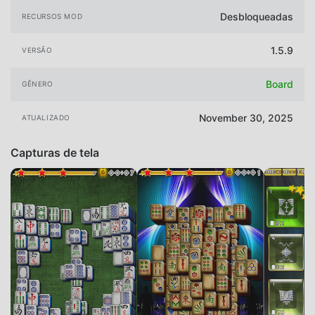
Desbloqueadas
RECURSOS MOD
1.5.9
VERSÃO
Board
GÊNERO
November 30, 2025
ATUALIZADO
Capturas de tela