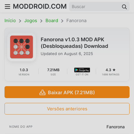
MODDROID.COM
Início
Jogos
Board
Fanorona
Fanorona v1.0.3 MOD APK
(Desbloqueadas) Download
Updated on
August 6, 2025
1.0.3
7.21MB
4.3 ★
VERSION
SIZE
GET IT ON
1698 RATINGS
Baixar APK (7.21MB)
Versões anteriores
Fanorona
NOME DO APP