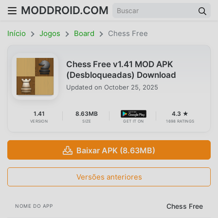
MODDROID.COM
Início
Jogos
Board
Chess Free
Chess Free v1.41 MOD APK
(Desbloqueadas) Download
Updated on
October 25, 2025
1.41
8.63MB
4.3 ★
VERSION
SIZE
GET IT ON
1698 RATINGS
Baixar APK (8.63MB)
Versões anteriores
Chess Free
NOME DO APP