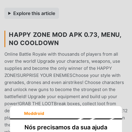
Explore this article
HAPPY ZONE MOD APK 0.73, MENU,
NO COOLDOWN
Online Battle Royale with thousands of players from all
over the world! Upgrade your characters, weapons, use
supplies and become the only winner of the HAPPY
ZONE!SURPRISE YOUR ENEMIESChoose your style with
grenades, drones and even airstrikes! Choose characters
and unlock new guns to become the strongest on the
battlefield! Upgrade your equipment and build up your
power!GRAB THE LOOTBreak boxes, collect loot from
defeated enemies and save valuable resources!SURVIVE12
Moddroid
players and only one goal: to become the only survivor on
the battlefield!ASSEMBLE A TEAMInvite your friends and
Nós precisamos da sua ajuda
win together in a special squad mode!BECOME A