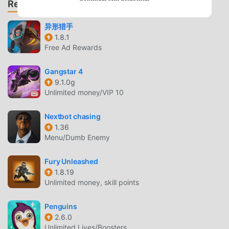
Recomendar jogos e apps
melhor escolha, por ser o maior site do mundo para baixar
jogos apk gratuitos. Além de oferecer as últimas versões
异形猎手
doHAPPY ZONE0.73gratuitamente, Modroid também
1.8.1
oferece Menu, No CoolDown mod gratuitamente, te
Free Ad Rewards
ajudando a pular tarefas repetitivas nos jogos, para que
você possa focar em aproveitar a diversão trazida pelo
Gangstar 4
9.1.0g
jogo. Moddroid promete que nenhum mod do HAPPY
Unlimited money/VIP 10
ZONEirá cobrar nenhuma tarifa dos usuários, além de ser
100% seguro e gratuito para instalar. Baixe o moddroid
Nextbot chasing
client para baixar e instalar o HAPPY ZONE 0.73 com um
1.36
clique. O que você está esperando? Baixe o moddroid e
Menu/Dumb Enemy
jogue!
Fury Unleashed
JOGABILIDADE ÚNICA
1.8.19
Unlimited money, skill points
HAPPY ZONE é um jogo popular de action . Sua
jogabilidade única tem atraído um grande número de fãs
Penguins
ao redor do mundo. Diferente do jogos tradicionais de
2.6.0
action , noHAPPY ZONE, você apenas precisa ir ao tutorial
Unlimited Lives/Boosters