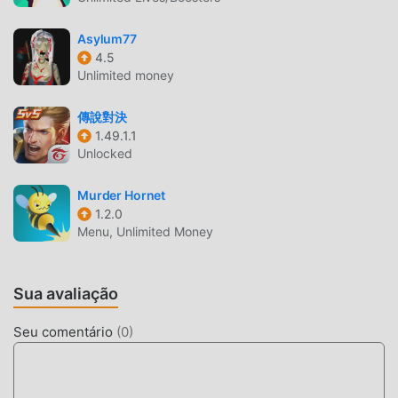
para iniciante para que você possa iniciar facilmente o jogo
e aproveitar a alegria trazida pelo clássico jogo de action
Asylum77
HAPPY ZONE 0.73. Ao mesmo tempo, moddroid construiu
4.5
Unlimited money
uma plataforma especial para amantes de jogos de action ,
permitindo que você se comunique e compartilhe com
傳說對決
todos os amantes de jogos action pelo mundo. O que você
1.49.1.1
está esperando? Entre no modroid e aproveite os jogos de
Unlocked
action com parceiros ao redor do mundo.
Murder Hornet
TELA ATRAENTE
1.2.0
Menu, Unlimited Money
Como jogos tradicionais de action ,HAPPY ZONE tem um
esitlo artístico único, e seu gráfico de alta qualidade,
mapas e personagens fazem com que o HAPPY ZONE
Sua avaliação
atraia muitos fãs de action , e comparado com os jogos
tradicionais de action , HAPPY ZONE 0.73 adotou um
Seu comentário
(
0
)
mecanismo virtual atualizado com atualizações ousadas.
Com tecnologia avançada, a experiência de tela do jogo foi
melhorada consideravelmente. Mantendo ao máximo o