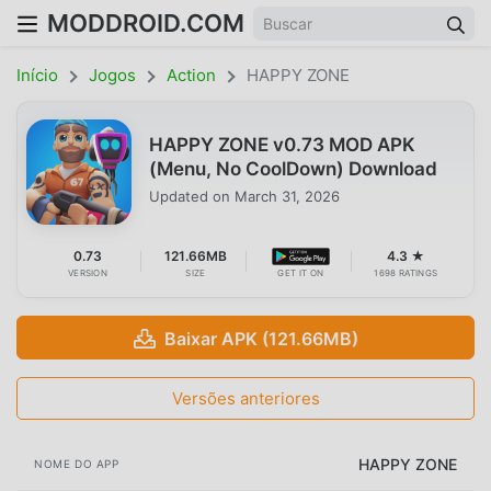
MODDROID.COM
Início
Jogos
Action
HAPPY ZONE
HAPPY ZONE v0.73 MOD APK
(Menu, No CoolDown) Download
Updated on
March 31, 2026
0.73
121.66MB
4.3 ★
VERSION
SIZE
GET IT ON
1698 RATINGS
Baixar APK (121.66MB)
Versões anteriores
HAPPY ZONE
NOME DO APP