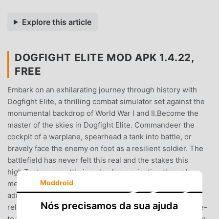
Explore this article
DOGFIGHT ELITE MOD APK 1.4.22,
FREE
Embark on an exhilarating journey through history with
Dogfight Elite, a thrilling combat simulator set against the
monumental backdrop of World War I and II.Become the
master of the skies in Dogfight Elite. Commandeer the
cockpit of a warplane, spearhead a tank into battle, or
bravely face the enemy on foot as a resilient soldier. The
battlefield has never felt this real and the stakes this
high.Test your mettle in solo play, navigating through
Moddroid
meticulously designed training missions that escalate to
adrenaline-charged, full-scale aerial dogfights against
Nós precisamos da sua ajuda
relentless enemy combatants.While Dogfight Elite is free-
to-play, opting for a subscription unlocks a treasure trove