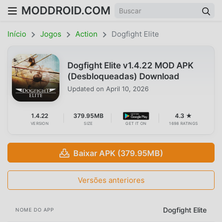
MODDROID.COM
Início
Jogos
Action
Dogfight Elite
Dogfight Elite v1.4.22 MOD APK
(Desbloqueadas) Download
Updated on
April 10, 2026
1.4.22
379.95MB
4.3 ★
VERSION
SIZE
GET IT ON
1698 RATINGS
Baixar APK (379.95MB)
Versões anteriores
Dogfight Elite
NOME DO APP