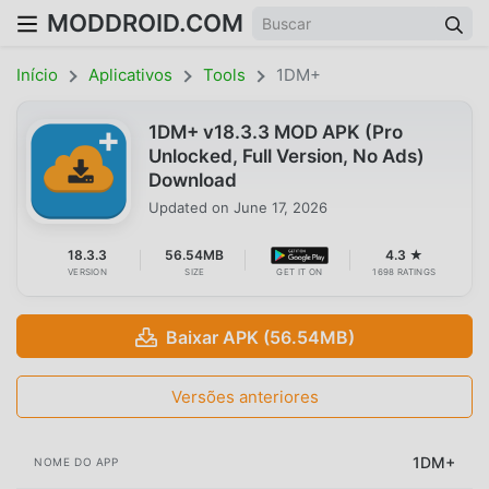
MODDROID.COM
Início
Aplicativos
Tools
1DM+
1DM+ v18.3.3 MOD APK (Pro
Unlocked, Full Version, No Ads)
Download
Updated on
June 17, 2026
18.3.3
56.54MB
4.3 ★
VERSION
SIZE
GET IT ON
1698 RATINGS
Baixar APK (56.54MB)
Versões anteriores
1DM+
NOME DO APP