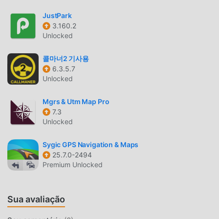
baixar e instalarLimeJet Taxi0.46.04, para experimentar
JustPark
todas as funções gratuitamente! Além disso, moddroid
3.160.2
também oferece suporte para os fãs de aplicativos de
Unlocked
navigation para que troquem experiências uns com os
outros e compartilhe a felicidade que eles encontram no
콜마너2 기사용
app. O que você está esperando? Venha e baixe agora!
6.3.5.7
Unlocked
MOD ORIGINAIS
Mgrs & Utm Map Pro
Além de oferecer mods originais de Modroid LimeJet Taxi
7.3
0.46.04, o modroid é completamente gratuito, oferecendo
Unlocked
funções gratuitas de Free para você experimentar o mais
alto nível doLimeJet Taxi 0.46.04 com a mais completa
Sygic GPS Navigation & Maps
funcionalidade. Além disso, todos os mods foram
25.7.0-2494
Premium Unlocked
manualmente autenticados pelo modroid e
disponibilizados 100% sem custos. Agora você só precisa
baixar o modroid para baixar e instalar o Free mod versão
Sua avaliação
LimeJet Taxi 0.46.04 com um clique, e aproveitar a
conveniência trazida pelo LimeJet Taxi!