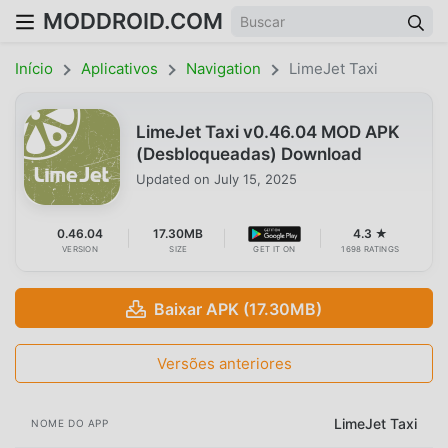
MODDROID.COM
Início
Aplicativos
Navigation
LimeJet Taxi
LimeJet Taxi v0.46.04 MOD APK
(Desbloqueadas) Download
Updated on
July 15, 2025
0.46.04
17.30MB
4.3 ★
VERSION
SIZE
GET IT ON
1698 RATINGS
Baixar APK (17.30MB)
Versões anteriores
LimeJet Taxi
NOME DO APP