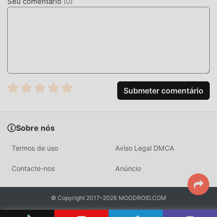
Seu comentário
(
0
)
BAIXE AGORA
Clique no botão de download e instale o App do Modroid.
Você será direcionado para baixar a versão gratuita do
mod LimeJet Taxi0.46.04 no moddroid e instalar o pacote
completo com um click. Tem muitos jogos mod populares
esperando por você. O que você está esperando? Baixe
Submeter comentário
agora!
Sobre nós
Termos de uso
Aviso Legal DMCA
Contacte-nos
Anúncio
© Copyright 2017–2026 MODDROID.COM