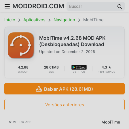
MODDROID.COM
Início
Aplicativos
Navigation
MobiTime
MobiTime v4.2.68 MOD APK
(Desbloqueadas) Download
Updated on
December 2, 2025
4.2.68
28.61MB
4.3 ★
VERSION
SIZE
GET IT ON
1698 RATINGS
Baixar APK (28.61MB)
Versões anteriores
MobiTime
NOME DO APP