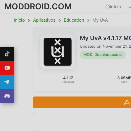
MODDROID.COM
Início
Início
Aplicativos
Education
My UvA
My UvA v4.1.17 
Updated on
November 21, 
MOD: Desbloqueadas
4.1.17
3.65M
VERSION
SIZE