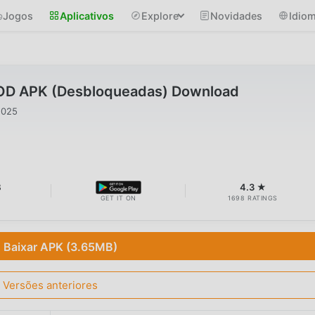
Jogos
Aplicativos
Explore
Novidades
Idio
MOD APK (Desbloqueadas) Download
2025
B
4.3 ★
GET IT ON
1698 RATINGS
Baixar APK (3.65MB)
Versões anteriores