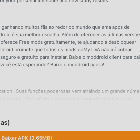
 of your personal timetable and new study results.
 ganhando muitos fãs ao redor do mundo que ama apps de
droid é sua melhor escolha. Além de oferecer as últimas versõ
oferece Free mods gratuitamente, te ajudando a desbloquear
ddroid promete que todos os mods doMy UvA não irá cobrar
eguro e gratuito para instalar. Baixe o moddroid client para ba
e você está esperando? Baixe o moddroid agora!
ucation . Suas funções poderosas vem atraindo um grande núme
 education , My UvA proporciona uma experiência mais rica e
a de baixar e instalarMy UvA4.1.17, para experimentar todas as
ambém oferece suporte para os fãs de aplicativos de education
compartilhe a felicidade que eles encontram no app. O que vo
as)
Baixar APK (3.65MB)