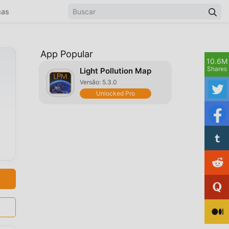
mas
App Popular
10.6M
Shares
Light Pollution Map
Versão: 5.3.0
Unlocked Pro