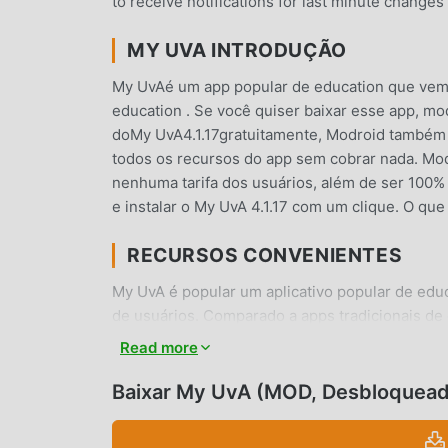
to receive notifications for last minute changes
MY UVA INTRODUÇÃO
My UvAé um app popular de education que vem
education . Se você quiser baixar esse app, mo
doMy UvA4.1.17gratuitamente, Modroid também 
todos os recursos do app sem cobrar nada. Mo
nenhuma tarifa dos usuários, além de ser 100% s
e instalar o My UvA 4.1.17 com um clique. O qu
RECURSOS CONVENIENTES
My UvA é popular um aplicativo popular de ed
de usuários. Comparado a apps tradicionais de
poderosas funcionalidades. Você somente precis
Read more
funções gratuitamente! Além disso, moddroid t
que troquem experiências uns com os outros e 
Baixar My UvA (MOD, Desbloquead
está esperando? Venha e baixe agora!