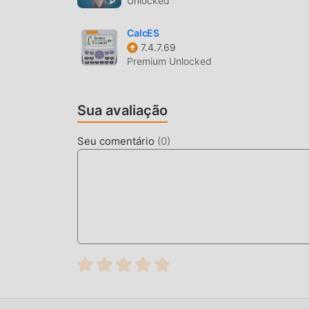
Unlocked
CalcES
7.4.7.69
Premium Unlocked
Sua avaliação
Seu comentário
(
0
)