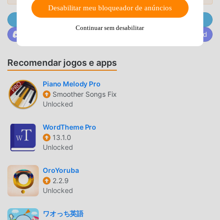
Desabilitar meu bloqueador de anúncios
cobrar nenhuma tarifa dos usuários, além de ser 100%
Junte-se a @MODDROID.CO no canal do Telegram.
seguro e gratuito para instalar. Baixe o moddroid client
Continuar sem desabilitar
para baixar e instalar o Basic Accounting Concepts 1.9 com
Junte-se a @MODDROID.CO na comunidade do Discord
um clique. O que você está esperando? Baixe o moddroid
agora!
Recomendar jogos e apps
RECURSOS CONVENIENTES
Piano Melody Pro
Smoother Songs Fix
Basic Accounting Concepts é popular um aplicativo
Unlocked
popular de education . Suas funções poderosas vem
atraindo um grande número de usuários. Comparado a
WordTheme Pro
apps tradicionais de education , Basic Accounting
13.1.0
Concepts proporciona uma experiência mais rica e
Unlocked
poderosas funcionalidades. Você somente precisa de
baixar e instalarBasic Accounting Concepts1.9, para
OroYoruba
experimentar todas as funções gratuitamente! Além disso,
2.2.9
Unlocked
moddroid também oferece suporte para os fãs de
aplicativos de education para que troquem experiências
ワオっち英語
uns com os outros e compartilhe a felicidade que eles