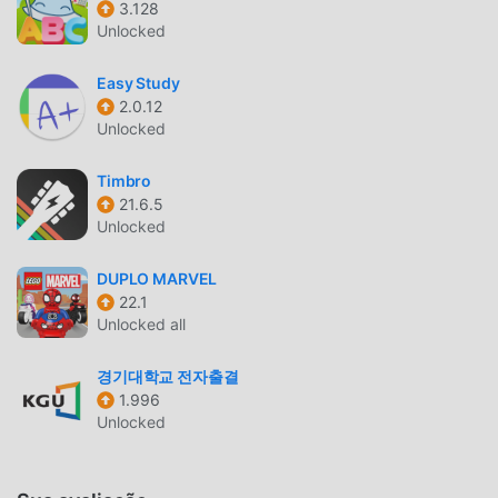
3.128
encontram no app. O que você está esperando? Venha e
Unlocked
baixe agora!
Easy Study
MOD ORIGINAIS
2.0.12
Unlocked
Além de oferecer mods originais de Modroid Basic
Accounting Concepts 1.9, o modroid é completamente
Timbro
gratuito, oferecendo funções gratuitas de Free para você
21.6.5
experimentar o mais alto nível doBasic Accounting
Unlocked
Concepts 1.9 com a mais completa funcionalidade. Além
disso, todos os mods foram manualmente autenticados
DUPLO MARVEL
pelo modroid e disponibilizados 100% sem custos. Agora
22.1
você só precisa baixar o modroid para baixar e instalar o
Unlocked all
Free mod versão Basic Accounting Concepts 1.9 com um
clique, e aproveitar a conveniência trazida pelo Basic
경기대학교 전자출결
1.996
Accounting Concepts!
Unlocked
BAIXE AGORA
Clique no botão de download e instale o App do Modroid.