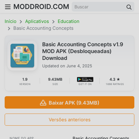
MODDROID.COM
Início
Aplicativos
Education
Basic Accounting Concepts
Basic Accounting Concepts v1.9
MOD APK (Desbloqueadas)
Download
Updated on
June 4, 2025
1.9
9.43MB
4.3 ★
VERSION
SIZE
GET IT ON
1698 RATINGS
Baixar APK (9.43MB)
Versões anteriores
Basic Accounting Concepts
NOME DO APP