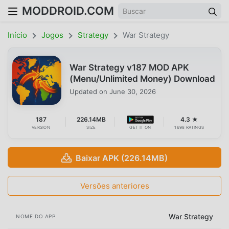
MODDROID.COM
Início
Jogos
Strategy
War Strategy
War Strategy v187 MOD APK
(Menu/Unlimited Money) Download
Updated on
June 30, 2026
187
226.14MB
4.3 ★
VERSION
SIZE
GET IT ON
1698 RATINGS
Baixar APK (226.14MB)
Versões anteriores
War Strategy
NOME DO APP