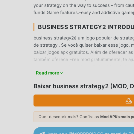
your strategy on the way to success - from cau
funds.Game features:-easy and addictive gamepla
BUSINESS STRATEGY2 INTROD
business strategy2é um jogo popular de strat
de strategy . Se você quiser baixar esse jogo,
baixar jogos apk gratuitos. Além de oferecer a
também oferece Free mod gratuitamente, te ajud
focar em aproveitar a diversão trazida pelo j
Read more
cobrar nenhuma tarifa dos usuários, além de ser
baixar e instalar o business strategy2 4.4 com
Baixar business strategy2 (MOD, 
JOGABILIDADE ÚNICA
business strategy2 é um jogo popular de strate
redor do mundo. Diferente do jogos tradicionais
Quer descobrir mais? Confira os
Mod APKs mais p
tutorial para iniciante para que você possa inici
de strategy business strategy2 4.4. Ao mesmo
Junte-se a @MODDROID.CO no canal do Te