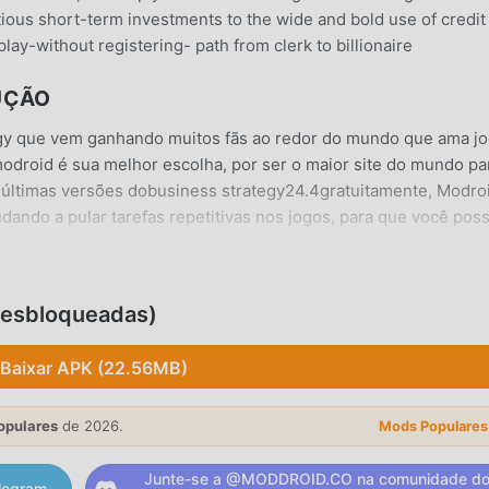
tious short-term investments to the wide and bold use of credit
y-without registering- path from clerk to billionaire
UÇÃO
egy que vem ganhando muitos fãs ao redor do mundo que ama j
 modroid é sua melhor escolha, por ser o maior site do mundo pa
s últimas versões dobusiness strategy24.4gratuitamente, Modro
ando a pular tarefas repetitivas nos jogos, para que você pos
ogo. Moddroid promete que nenhum mod do business strategy2irá
 100% seguro e gratuito para instalar. Baixe o moddroid client 
 um clique. O que você está esperando? Baixe o moddroid e jogu
Desbloqueadas)
Baixar APK (22.56MB)
gy . Sua jogabilidade única tem atraído um grande número de fã
 de strategy , nobusiness strategy2, você apenas precisa ir ao
opulares
de 2026.
Mods Populares
ar facilmente o jogo e aproveitar a alegria trazida pelo clássico 
 tempo, moddroid construiu uma plataforma especial para aman
Junte-se a @MODDROID.CO na comunidade d
legram.