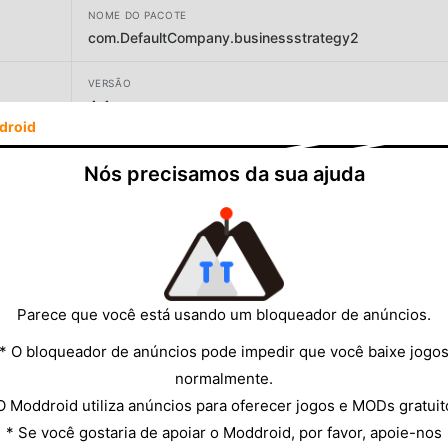
NOME DO PACOTE
com.DefaultCompany.businessstrategy2
VERSÃO
4.4
droid
DESENVOLVEDOR
Nós precisamos da sua ajuda
Ihor Zemlianoi
TAMANHO
22.56MB
Parece que você está usando um bloqueador de anúncios.
* O bloqueador de anúncios pode impedir que você baixe jogo
normalmente.
O Moddroid utiliza anúncios para oferecer jogos e MODs gratuit
* Se você gostaria de apoiar o Moddroid, por favor, apoie-nos