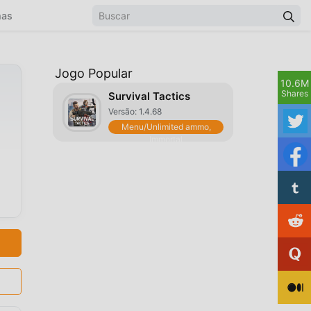
mas
Jogo Popular
10.6M
Shares
Survival Tactics
Versão: 1.4.68
Menu/Unlimited ammo,
Immortal