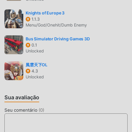
cidades medievais extensas com ambientes
interativos que reagem ao clima e ao terreno.
Knights of Europe 3
Sistema de Múltiplas Civilizações
— Escolha entre
1.1.3
diversas civilizações, cada uma oferecendo estilos
Menu/God/Onehit/Dumb Enemy
arquitetônicos, unidades militares e vantagens
tecnológicas únicas.
Bus Simulator Driving Games 3D
0.1
Unlocked
MULTIPLAYER GLOBAL
Diplomacia de Alianças
— Forme alianças poderosas
風雲天下OL
para participar de cercos massivos e coordene o
4.3
compartilhamento de recursos com jogadores de todo
Unlocked
o mundo.
Mapa-múndi Dinâmico
— Explore um mapa
Sua avaliação
persistente e expansivo, repleto de campos neutros,
pontos de recursos e fortalezas inimigas para
Seu comentário
(
0
)
conquista estratégica.
O QUE É O AGE OF EMPIRES MOBILE?