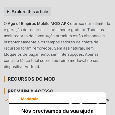
Explore this article
O
Age of Empires Mobile MOD APK
oferece ouro ilimitado
e geração de recursos — totalmente gratuito. Todos os
aceleradores de construção premium estão disponíveis
instantaneamente e os temporizadores de coleta de
recursos foram removidos. Sem assinaturas, sem
bloqueios de pagamento, sem interrupções. Apenas
controle tático total sobre seu reino medieval no seu
dispositivo Android.
RECURSOS DO MOD
PREMIUM & ACESSO
Moddroid
Recursos Ilimitados
— Tenha acesso a ouro, madeira
e pedra infinitos para acelerar a construção da sua
Nós precisamos da sua ajuda
base e o treinamento de unidades.