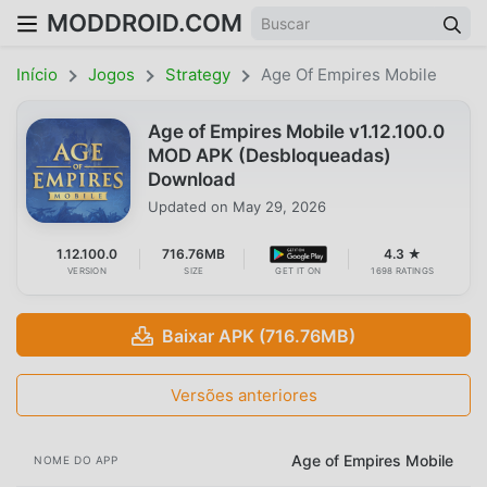
MODDROID.COM
Início
Jogos
Strategy
Age Of Empires Mobile
Age of Empires Mobile v1.12.100.0
MOD APK (Desbloqueadas)
Download
Updated on
May 29, 2026
1.12.100.0
716.76MB
4.3 ★
VERSION
SIZE
GET IT ON
1698 RATINGS
Baixar APK (716.76MB)
Versões anteriores
Age of Empires Mobile
NOME DO APP