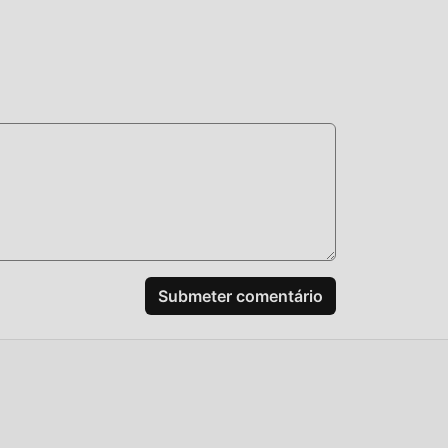
Submeter comentário