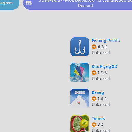
Junte-se a @MODDROID.CO na comunidade d
 muitos fãs de sports , e comparado com os jogos tradicionai
legram.
Discord
tual atualizado com atualizações ousadas. Com tecnologia
lhorada consideravelmente. Mantendo ao máximo o estilo origina
o usuário foi melhorada. Existem diferentes tipos de apk e celul
todos os amantes de jogos de sports possam desfrutar da alegr
Fishing Points
4.6.2
Unlocked
ários gastem muito tempo para acumular suas habilidades no jo
Kite Flyng 3D
smo tempo, o processo de acúmulo irá, inveitavelmente, deixar
1.3.8
 modificar essa situação. Aqui, você não precisa de gastar a m
Unlocked
a de acumular habilidades. Os mods permitem que você pule esse
 alegria do jogo.
Skiing
1.4.2
Unlocked
 Modroid. Você será diretamente direcionado para baixar a ver
Tennis
d e instalar o pacote completo com um click. Tem muitos jogo
2.4
 está esperando? Baixe agora!
Unlocked