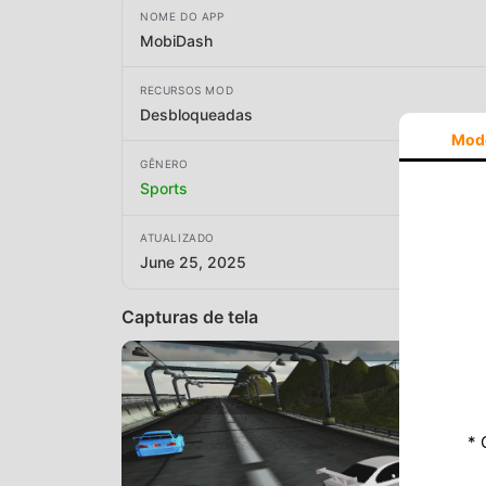
NOME DO APP
MobiDash
RECURSOS MOD
Desbloqueadas
Mod
GÊNERO
Sports
ATUALIZADO
June 25, 2025
Capturas de tela
* 