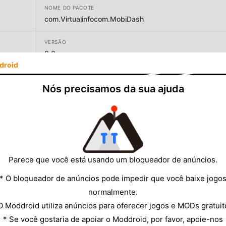
NOME DO PACOTE
com.Virtualinfocom.MobiDash
VERSÃO
8.0
droid
DESENVOLVEDOR
Nós precisamos da sua ajuda
virtualinfocom
TAMANHO
49.82MB
Parece que você está usando um bloqueador de anúncios.
* O bloqueador de anúncios pode impedir que você baixe jogo
normalmente.
O Moddroid utiliza anúncios para oferecer jogos e MODs gratuit
* Se você gostaria de apoiar o Moddroid, por favor, apoie-nos