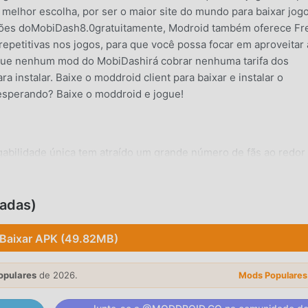
 melhor escolha, por ser o maior site do mundo para baixar jog
ersões doMobiDash8.0gratuitamente, Modroid também oferece Fr
repetitivas nos jogos, para que você possa focar em aproveitar 
 que nenhum mod do MobiDashirá cobrar nenhuma tarifa dos
a instalar. Baixe o moddroid client para baixar e instalar o
esperando? Baixe o moddroid e jogue!
gabilidade única tem atraído um grande número de fãs ao redor
s , noMobiDash, você apenas precisa ir ao tutorial para iniciant
 aproveitar a alegria trazida pelo clássico jogo de sports MobiD
lataforma especial para amantes de jogos de sports , permiti
adas)
s os amantes de jogos sports pelo mundo. O que você está
gos de sports com parceiros ao redor do mundo.
Baixar APK (49.82MB)
opulares
de 2026.
Mods Populares
 um esitlo artístico único, e seu gráfico de alta qualidade, ma