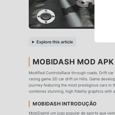
Explore this article
MOBIDASH MOD APK 
Modified ControlsRace through roads. Drift car 
racing game.3D car drift on Hills. Game develop
journey featuring the most prestigious cars in
combines stunning, high fidelity graphics with 
MOBIDASH INTRODUÇÃO
MobiDashé um jogo popular de sports que vem 