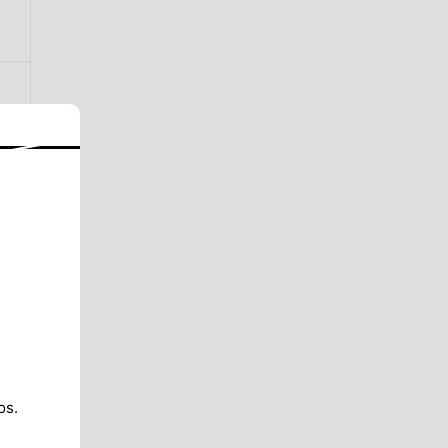
s
os.