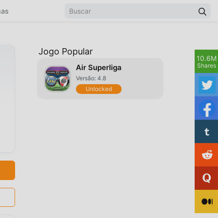
mas
Jogo Popular
10.6M
Shares
Air Superliga
Versão: 4.8
Unlocked