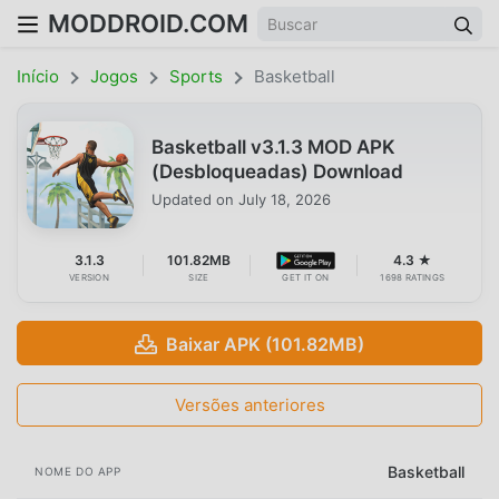
MODDROID.COM
Início
Jogos
Sports
Basketball
Basketball v3.1.3 MOD APK
(Desbloqueadas) Download
Updated on
July 18, 2026
3.1.3
101.82MB
4.3 ★
VERSION
SIZE
GET IT ON
1698 RATINGS
Baixar APK (101.82MB)
Versões anteriores
Basketball
NOME DO APP