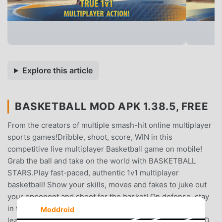
Explore this article
BASKETBALL MOD APK 1.38.5, FREE
From the creators of multiple smash-hit online multiplayer
sports games!Dribble, shoot, score, WIN in this
competitive live multiplayer Basketball game on mobile!
Grab the ball and take on the world with BASKETBALL
STARS.Play fast-paced, authentic 1v1 multiplayer
basketball! Show your skills, moves and fakes to juke out
your opponent and shoot for the basket! On defense, stay
in the face of the attacker, steal the ball, and time your
Moddroid
leaps to block their shots! All in REAL-TIME!REALISTIC 3D