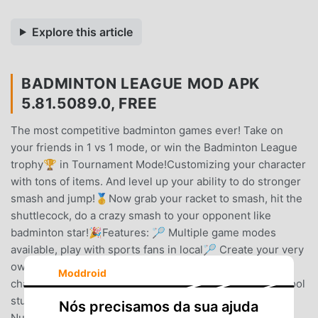
Explore this article
BADMINTON LEAGUE MOD APK
5.81.5089.0, FREE
The most competitive badminton games ever! Take on
your friends in 1 vs 1 mode, or win the Badminton League
trophy🏆 in Tournament Mode!Customizing your character
with tons of items. And level up your ability to do stronger
smash and jump!🥇Now grab your racket to smash, hit the
shuttlecock, do a crazy smash to your opponent like
badminton star!🎉Features: 🏸 Multiple game modes
available, play with sports fans in local🏸 Create your very
own character, and level - up🏸 Easy to control,
Moddroid
challenging to win🏸 Simple and elegant UI design🏸 Cool
stunts and realistic hitting shuttlecock experience🏸
Nós precisamos da sua ajuda
Numerous gorgeous badminton outfits Be the top