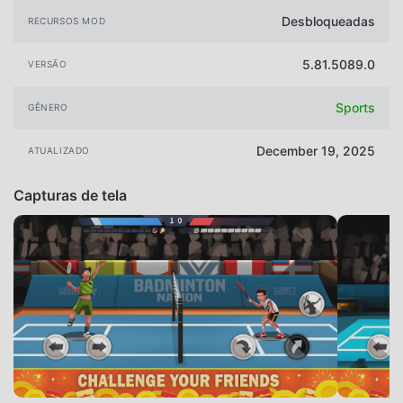
Desbloqueadas
RECURSOS MOD
5.81.5089.0
VERSÃO
Sports
GÊNERO
December 19, 2025
ATUALIZADO
Capturas de tela