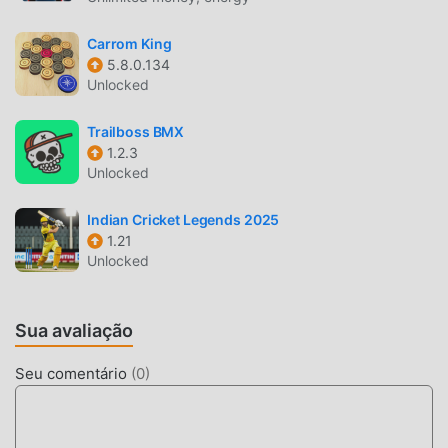
Como jogos tradicionais de sports ,Badminton League tem
Carrom King
um esitlo artístico único, e seu gráfico de alta qualidade,
5.8.0.134
mapas e personagens fazem com que o Badminton League
Unlocked
atraia muitos fãs de sports , e comparado com os jogos
tradicionais de sports , Badminton League 5.81.5089.0
Trailboss BMX
adotou um mecanismo virtual atualizado com atualizações
1.2.3
ousadas. Com tecnologia avançada, a experiência de tela
Unlocked
do jogo foi melhorada consideravelmente. Mantendo ao
máximo o estilo original dos jogos de sports , a
Indian Cricket Legends 2025
1.21
experiência sensorial do usuário foi melhorada. Existem
Unlocked
diferentes tipos de apk e celulares com excelente
adaptabilidade, garantindo que todos os amantes de jogos
de sports possam desfrutar da alegria trazida
Sua avaliação
porBadminton League 5.81.5089.0
Seu comentário
(
0
)
MOD ÚNICO
O tradicional jogo de sports requer que os usuários
gastem muito tempo para acumular suas habilidades no