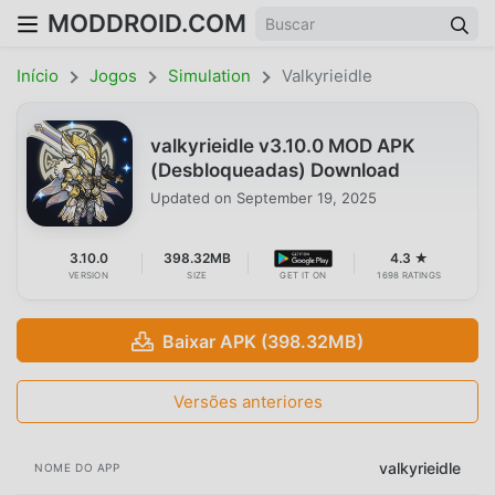
MODDROID.COM
Início
Jogos
Simulation
Valkyrieidle
valkyrieidle v3.10.0 MOD APK
(Desbloqueadas) Download
Updated on
September 19, 2025
3.10.0
398.32MB
4.3 ★
VERSION
SIZE
GET IT ON
1698 RATINGS
Baixar APK (398.32MB)
Versões anteriores
valkyrieidle
NOME DO APP