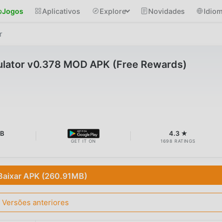
Jogos
Aplicativos
Explore
Novidades
Idio
r
ulator v0.378 MOD APK (Free Rewards)
MB
4.3 ★
GET IT ON
1698 RATINGS
Baixar APK (260.91MB)
Versões anteriores