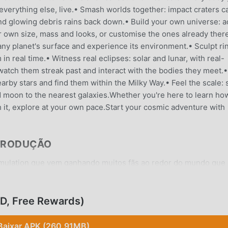
 everything else, live.• Smash worlds together: impact craters c
and glowing debris rains back down.• Build your own universe: 
r own size, mass and looks, or customise the ones already ther
ny planet's surface and experience its environment.• Sculpt ri
in real time.• Witness real eclipses: solar and lunar, with real-
watch them streak past and interact with the bodies they meet.•
arby stars and find them within the Milky Way.• Feel the scale: 
d moon to the nearest galaxies.Whether you're here to learn ho
th it, explore at your own pace.Start your cosmic adventure with
TRODUÇÃO
imulation que vem ganhando muitos fãs ao redor do mundo que
e jogo, modroid é sua melhor escolha, por ser o maior site do
e oferecer as últimas versões doSolar System
oferece Free Rewards mod gratuitamente, te ajudando a pular
OD, Free Rewards)
ssa focar em aproveitar a diversão trazida pelo jogo. Moddroid
atorirá cobrar nenhuma tarifa dos usuários, além de ser 100
Baixar APK (260.91MB)