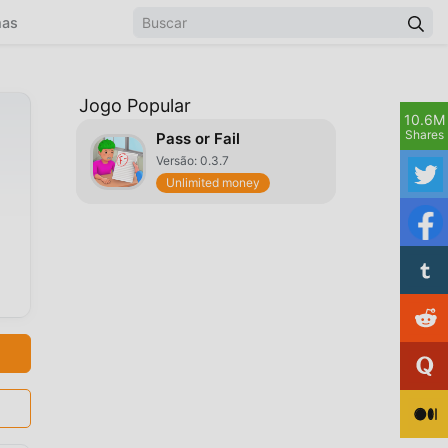
mas
Jogo Popular
10.6M
Shares
Pass or Fail
Versão: 0.3.7
Unlimited money