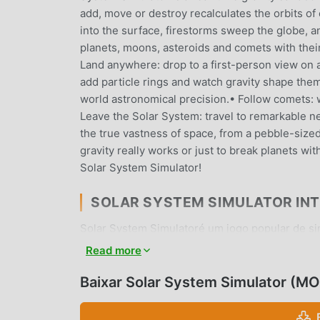
add, move or destroy recalculates the orbits of
into the surface, firestorms sweep the globe, 
planets, moons, asteroids and comets with thei
Land anywhere: drop to a first-person view on a
add particle rings and watch gravity shape them 
world astronomical precision.• Follow comets: 
Leave the Solar System: travel to remarkable ne
the true vastness of space, from a pebble-size
gravity really works or just to break planets wi
Solar System Simulator!
SOLAR SYSTEM SIMULATOR IN
Solar System Simulatoré um jogo popular de s
jogos de simulation . Se você quiser baixar ess
Read more
mundo para baixar jogos apk gratuitos. Além d
Simulator0.364gratuitamente, Modroid também 
Baixar Solar System Simulator (M
tarefas repetitivas nos jogos, para que você po
promete que nenhum mod do Solar System Simul