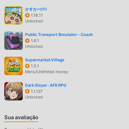
sua melhor escolha, por ser o maior site do mundo para
baixar jogos apk gratuitos. Além de oferecer as últimas
かすかべｼﾃｨ
versões doManage Factory1.5.0gratuitamente, Modroid
1.18.11
Unlocked
também oferece Free mod gratuitamente, te ajudando a
pular tarefas repetitivas nos jogos, para que você possa
Public Transport Simulator - Coach
focar em aproveitar a diversão trazida pelo jogo. Moddroid
1.6.1
promete que nenhum mod do Manage Factoryirá cobrar
Unlocked
nenhuma tarifa dos usuários, além de ser 100% seguro e
gratuito para instalar. Baixe o moddroid client para baixar e
Supermarket Village
instalar o Manage Factory 1.5.0 com um clique. O que você
1.5.1
está esperando? Baixe o moddroid e jogue!
Menu/Unlimited money
JOGABILIDADE ÚNICA
Dark Slayer : AFK RPG
1.1.127
Manage Factory é um jogo popular de simulation . Sua
Unlocked
jogabilidade única tem atraído um grande número de fãs
ao redor do mundo. Diferente do jogos tradicionais de
simulation , noManage Factory, você apenas precisa ir ao
Sua avaliação
tutorial para iniciante para que você possa iniciar