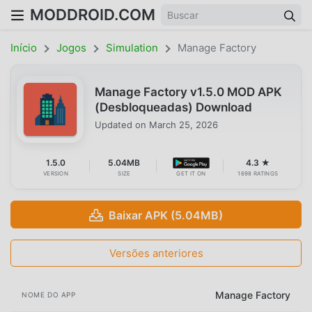
MODDROID.COM
Início
Jogos
Simulation
Manage Factory
Manage Factory v1.5.0 MOD APK
(Desbloqueadas) Download
Updated on
March 25, 2026
1.5.0
5.04MB
4.3 ★
VERSION
SIZE
GET IT ON
1698 RATINGS
Baixar APK (5.04MB)
Versões anteriores
Manage Factory
NOME DO APP