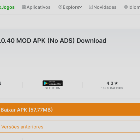
Jogos
Aplicativos
Explore
Novidades
Idio
1.0.40 MOD APK (No ADS) Download
B
4.3 ★
GET IT ON
1698 RATINGS
Baixar APK (57.77MB)
Versões anteriores