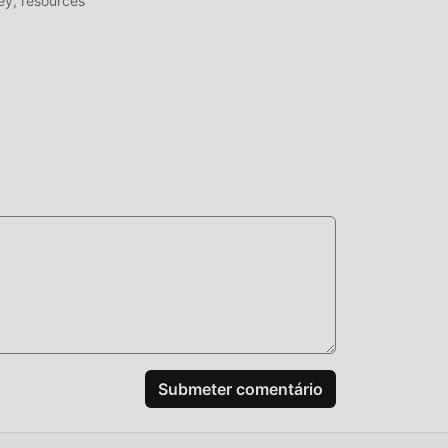
y, resources
são
tos
Submeter comentário