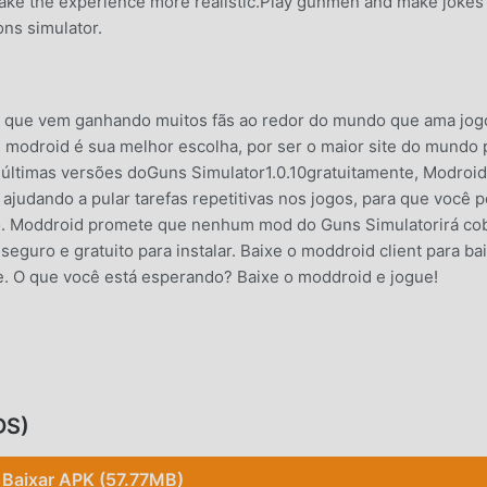
l make the experience more realistic.Play gunmen and make jokes 
ns simulator.
O
n que vem ganhando muitos fãs ao redor do mundo que ama jog
o, modroid é sua melhor escolha, por ser o maior site do mundo 
s últimas versões doGuns Simulator1.0.10gratuitamente, Modroid
judando a pular tarefas repetitivas nos jogos, para que você 
ogo. Moddroid promete que nenhum mod do Guns Simulatorirá co
eguro e gratuito para instalar. Baixe o moddroid client para ba
ue. O que você está esperando? Baixe o moddroid e jogue!
 . Sua jogabilidade única tem atraído um grande número de fãs
s de simulation , noGuns Simulator, você apenas precisa ir ao
ar facilmente o jogo e aproveitar a alegria trazida pelo clássico 
DS)
 tempo, moddroid construiu uma plataforma especial para aman
se comunique e compartilhe com todos os amantes de jogos
Baixar APK (57.77MB)