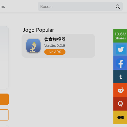
mas
Jogo Popular
10.6M
Shares
饮食模拟器
Versão: 0.3.9
No ADS