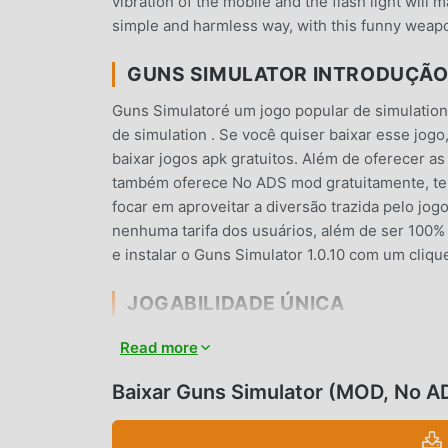
vibration of the mobile and the flash light wil
simple and harmless way, with this funny weapo
GUNS SIMULATOR INTRODUÇÃ
Guns Simulatoré um jogo popular de simulatio
de simulation . Se você quiser baixar esse jog
baixar jogos apk gratuitos. Além de oferecer a
também oferece No ADS mod gratuitamente, te a
focar em aproveitar a diversão trazida pelo j
nenhuma tarifa dos usuários, além de ser 100% s
e instalar o Guns Simulator 1.0.10 com um cliq
JOGABILIDADE ÚNICA
Guns Simulator é um jogo popular de simulation
Read more
redor do mundo. Diferente do jogos tradicionai
tutorial para iniciante para que você possa inici
Baixar Guns Simulator (MOD, No A
de simulation Guns Simulator 1.0.10. Ao mesmo
de jogos de simulation , permitindo que você 