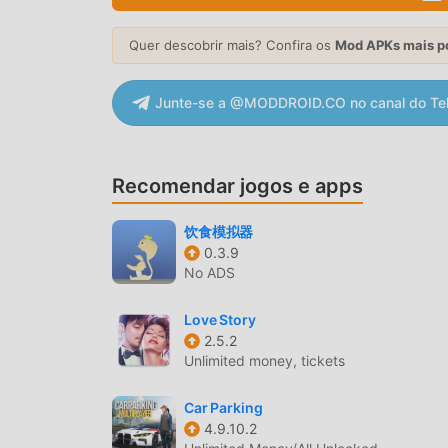
simulation pelo mundo. O que você está espera
parceiros ao redor do mundo.
Quer descobrir mais? Confira os
Mod APKs mais p
TELA ATRAENTE
Junte-se a @MODDROID.CO no canal do Te
Como jogos tradicionais de simulation ,Guns Sim
qualidade, mapas e personagens fazem com que 
com os jogos tradicionais de simulation , Guns
Recomendar jogos e apps
atualizações ousadas. Com tecnologia avançada
Mantendo ao máximo o estilo original dos jogos 
饮食模拟器
Existem diferentes tipos de apk e celulares co
0.3.9
jogos de simulation possam desfrutar da alegria
No ADS
MOD ÚNICO
Love Story
2.5.2
O tradicional jogo de simulation requer que o
Unlimited money, tickets
jogo, o que é o recurso e diversão do jogo, ma
deixar a pessoa cansada. Mas agora, os mods vi
Car Parking
gastar a maior parte da sua energia em repetir
4.9.10.2
pule esse processo, ajudando você a focar em ap