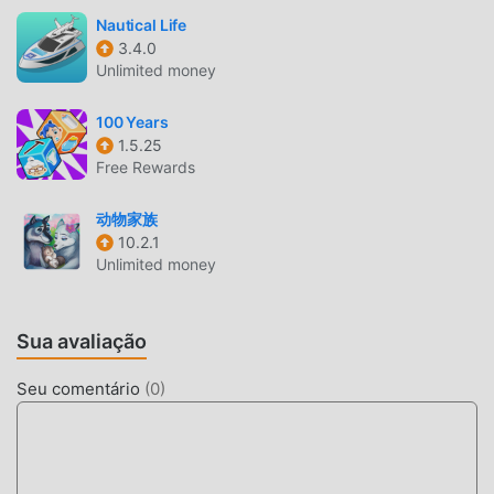
parceiros ao redor do mundo.
Nautical Life
3.4.0
TELA ATRAENTE
Unlimited money
Como jogos tradicionais de simulation ,Goat Sim 3 tem um
100 Years
esitlo artístico único, e seu gráfico de alta qualidade,
1.5.25
mapas e personagens fazem com que o Goat Sim 3 atraia
Free Rewards
muitos fãs de simulation , e comparado com os jogos
tradicionais de simulation , Goat Sim 3 1.1.6.3 adotou um
动物家族
mecanismo virtual atualizado com atualizações ousadas.
10.2.1
Com tecnologia avançada, a experiência de tela do jogo foi
Unlimited money
melhorada consideravelmente. Mantendo ao máximo o
estilo original dos jogos de simulation , a experiência
Sua avaliação
sensorial do usuário foi melhorada. Existem diferentes
tipos de apk e celulares com excelente adaptabilidade,
Seu comentário
(
0
)
garantindo que todos os amantes de jogos de simulation
possam desfrutar da alegria trazida porGoat Sim 3 1.1.6.3
MOD ÚNICO