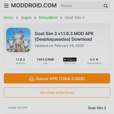
MODDROID.COM
Início
Jogos
Simulation
Goat Sim 3
Goat Sim 3 v1.1.6.3 MOD APK
(Desbloqueadas) Download
Updated on
February 24, 2026
1.1.6.3
1364.03MB
4.3 ★
VERSION
SIZE
GET IT ON
1698 RATINGS
Baixar APK (1364.03MB)
Versões anteriores
Goat Sim 3
NOME DO APP