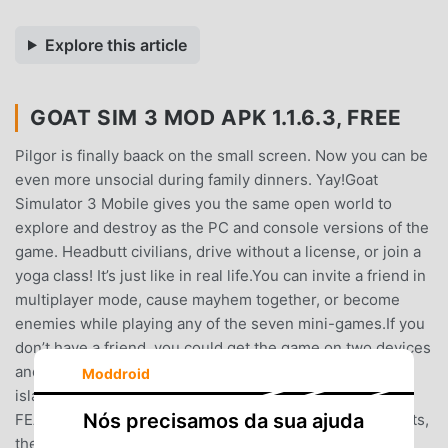
Explore this article
GOAT SIM 3 MOD APK 1.1.6.3, FREE
Pilgor is finally baack on the small screen. Now you can be
even more unsocial during family dinners. Yay!Goat
Simulator 3 Mobile gives you the same open world to
explore and destroy as the PC and console versions of the
game. Headbutt civilians, drive without a license, or join a
yoga class! It’s just like in real life.You can invite a friend in
multiplayer mode, cause mayhem together, or become
enemies while playing any of the seven mini-games.If you
don’t have a friend, you could get the game on two devices
and just pretend. We won’t tell a soul.The giant sandbox
Moddroid
island of San Angora is in the palm of your hoof!KEY
Nós precisamos da sua ajuda
FEATURES:– Goats! Tall goats, fishy goats, goats with hats,
there's a goat for your every need– An open world to