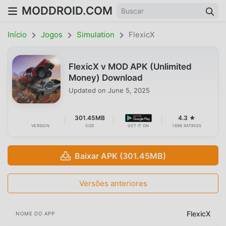
MODDROID.COM
Início
Jogos
Simulation
FlexicX
FlexicX v MOD APK (Unlimited
Money) Download
Updated on
June 5, 2025
301.45MB
4.3 ★
VERSION
SIZE
GET IT ON
1698 RATINGS
Baixar APK (301.45MB)
Versões anteriores
FlexicX
NOME DO APP