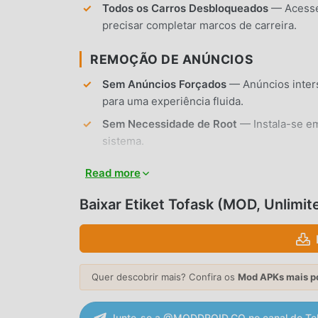
Todos os Carros Desbloqueados
— Acesse
precisar completar marcos de carreira.
REMOÇÃO DE ANÚNCIOS
Sem Anúncios Forçados
— Anúncios inters
para uma experiência fluida.
Sem Necessidade de Root
— Instala-se em
sistema.
Read more
RECURSOS DO APP
Baixar Etiket Tofask (MOD, Unlimi
MODIFICAÇÃO DE CARROS
Customização Visual
— Altere a pintura da
Tofas um visual único nas ruas.
Ajustes de Performance
— Melhore o moto
Quer descobrir mais? Confira os
Mod APKs mais p
velocidade máxima e a dirigibilidade.
Junte-se a @MODDROID.CO no canal do Te