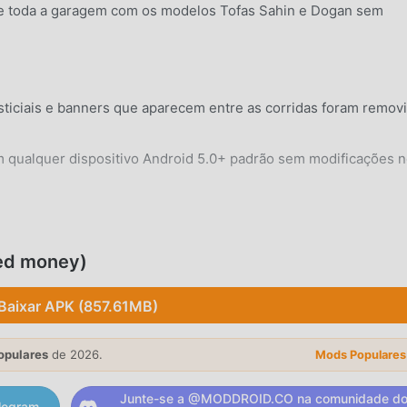
 toda a garagem com os modelos Tofas Sahin e Dogan sem
ticiais e banners que aparecem entre as corridas foram remov
 qualquer dispositivo Android 5.0+ padrão sem modificações 
ted money)
 carroceria, estilos de rodas e películas nos vidros para dar ao
Baixar APK (857.61MB)
r, a suspensão e os sistemas de escapamento para aumentar 
opulares
de 2026.
Mods Populares
Junte-se a @MODDROID.CO na comunidade d
legram.