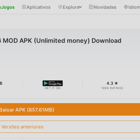
Jogos
Aplicativos
Explore
Novidades
Idio
26 MOD APK (Unlimited money) Download
B
4.3 ★
GET IT ON
1698 RATINGS
Baixar APK (857.61MB)
Versões anteriores