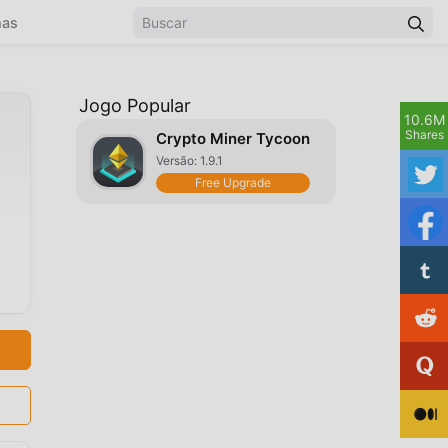
mas
Jogo Popular
10.6M
Shares
Crypto Miner Tycoon
Versão: 1.9.1
Free Upgrade