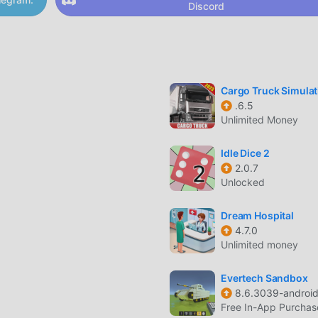
Discord
 derrapagem realistas projetadas especificamente para a
fas.
iversos ambientes urbanos com curvas fechadas e longas reta
Cargo Truck Simula
.6.5
es de direção contra o relógio para estabelecer novos recorde
Unlimited Money
Idle Dice 2
2.0.7
Unlocked
tre as visões do cockpit, capô e terceira pessoa para capturar 
ft.
Dream Hospital
ão por toque, controles de inclinação ou botões na tela para s
4.7.0
do.
Unlimited money
 corridas e modificações sem precisar de uma conexão ativa c
Evertech Sandbox
8.6.3039-androi
Free In-App Purchas