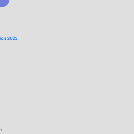
s,
tion 2023
s em
os
e
om a
d
e