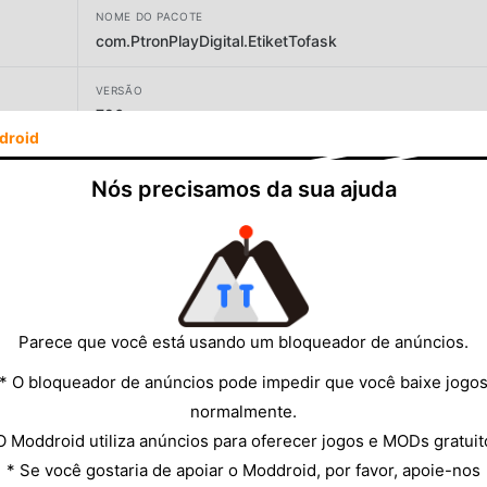
NOME DO PACOTE
com.PtronPlayDigital.EtiketTofask
VERSÃO
726
droid
DESENVOLVEDOR
Nós precisamos da sua ajuda
PtronPlay Digital
TAMANHO
857.61MB
Parece que você está usando um bloqueador de anúncios.
* O bloqueador de anúncios pode impedir que você baixe jogo
normalmente.
O Moddroid utiliza anúncios para oferecer jogos e MODs gratuit
* Se você gostaria de apoiar o Moddroid, por favor, apoie-nos