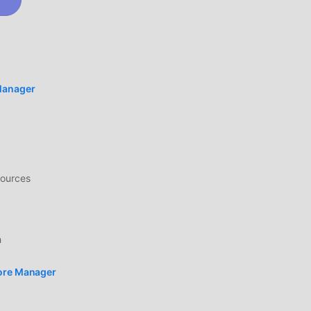
o
Manager
ícies
sources
u
ede
h
tore Manager
que