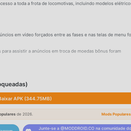
esso a toda a frota de locomotivas, incluindo modelos elétrico
ncios em vídeo forçados entre as fases e nas telas de menu f
 para assistir a anúncios em troca de moedas bônus foram
.
lquer dispositivo Android 5.0+ padrão sem necessidade de
loqueadas)
Baixar APK (344.75MB)
utênticas de aceleração e frenagem que simulam o peso e o
opulares
de 2026.
Mods Populares
Junte-se a @MODDROID.CO na comunidade d
ma diversificada de trens, desde motores elétricos vintage at
legram.