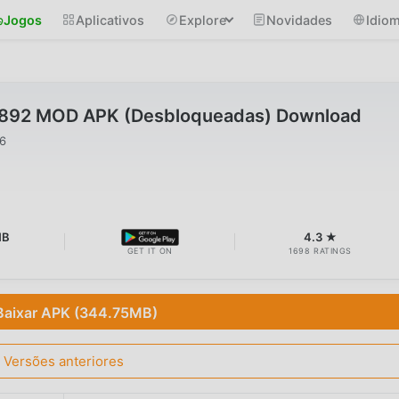
Jogos
Aplicativos
Explore
Novidades
Idio
v0.892 MOD APK (Desbloqueadas) Download
26
MB
4.3 ★
GET IT ON
1698 RATINGS
Baixar APK (344.75MB)
Versões anteriores