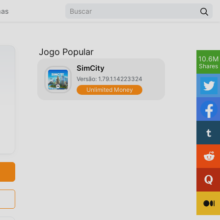
mas
Jogo Popular
10.6M
Shares
SimCity
Versão: 1.79.1.14223324
Unlimited Money