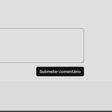
s
s
Submeter comentário