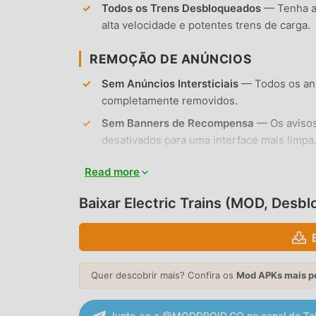
Todos os Trens Desbloqueados
— Tenha ac
alta velocidade e potentes trens de carga.
REMOÇÃO DE ANÚNCIOS
Sem Anúncios Intersticiais
— Todos os anú
completamente removidos.
Sem Banners de Recompensa
— Os avisos
desativados para uma interface mais limpa
Sem Root Necessário
— Instala-se em qua
Read more
modificações no sistema.
Baixar Electric Trains (MOD, Desb
RECURSOS DO APP
SIMULAÇÃO DE TRENS
Física Realista
— Experimente mecânicas a
Quer descobrir mais? Confira os
Mod APKs mais p
momento de trens elétricos.
Variedade de Locomotivas
— Pilote uma ga
Junte-se a @MODDROID.CO no canal do Te