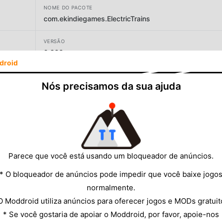
NOME DO PACOTE
com.ekindiegames.ElectricTrains
VERSÃO
0.892
droid
DESENVOLVEDOR
Nós precisamos da sua ajuda
Zhenya
TAMANHO
344.75MB
Parece que você está usando um bloqueador de anúncios.
* O bloqueador de anúncios pode impedir que você baixe jogo
normalmente.
O Moddroid utiliza anúncios para oferecer jogos e MODs gratuit
* Se você gostaria de apoiar o Moddroid, por favor, apoie-nos