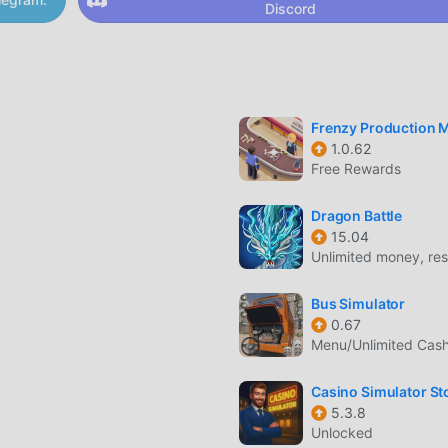
Discord
e por layouts de trilhos complexos que exigem gerenciament
de.
Frenzy Production 
1.0.62
aisagens, incluindo centros urbanos, túneis montanhosos e plan
Free Rewards
Dragon Battle
15.04
Unlimited money, re
 transporte específicas, como levar passageiros no horário o
Bus Simulator
s ferroviários e semáforos para evitar colisões e manter sua r
0.67
Menu/Unlimited Cas
Casino Simulator S
5.3.8
estilo arcade, projetado para usuários de dispositivos móveis 
Unlocked