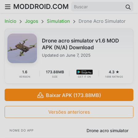
MODDROID.COM
Início
Jogos
Simulation
Drone Acro Simulator
Drone acro simulator v1.6 MOD
APK (N/A) Download
Updated on
June 7, 2025
1.6
173.88MB
4.3 ★
VERSION
SIZE
GET IT ON
1698 RATINGS
Baixar APK (173.88MB)
Versões anteriores
Drone acro simulator
NOME DO APP