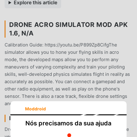
Explore this article
DRONE ACRO SIMULATOR MOD APK
1.6, N/A
Calibration Guide: https://youtu.be/P899Zp8CifgThe
simulator allows you to hone your flying skills in acro
mode, the developed maps allow you to perform any
maneuvers of varying complexity and train your piloting
skills, well-developed physics simulates flight in reality as
accurately as possible. You can connect a gamepad and
other radio equipment, as well as play on the phone's
sensor. There is also a race track, flexible drone settings
and graphics.
Moddroid
DRONE ACRO SIMULATOR INTRODUÇÃO
Nós precisamos da sua ajuda
Drone acro simulatoré um jogo popular de simulation que
vem ganhando muitos fãs ao redor do mundo que ama