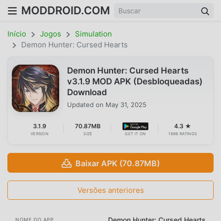
MODDROID.COM
Início
Jogos
Simulation
Demon Hunter: Cursed Hearts
Demon Hunter: Cursed Hearts
v3.1.9 MOD APK (Desbloqueadas)
Download
Updated on
May 31, 2025
3.1.9
70.87MB
4.3 ★
VERSION
SIZE
GET IT ON
1698 RATINGS
Baixar APK (70.87MB)
Versões anteriores
Demon Hunter: Cursed Hearts
NOME DO APP