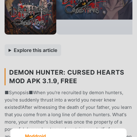
Explore this article
DEMON HUNTER: CURSED HEARTS
MOD APK 3.1.9, FREE
■Synopsis■When you're recruited by demon hunters,
you're suddenly thrust into a world you never knew
existed!After witnessing the death of your father, you learn
that you come from a long line of demon hunters. What's
more, your mother's locket was once the property of a
powerful demon hunter, and contains one half of an
Moddroid
ancient, powerful demon known only as the Founder.When