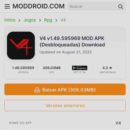
MODDROID.COM
Início
Jogos
Rpg
V4
V4 v1.49.595969 MOD APK
(Desbloqueadas) Download
Updated on
August 21, 2025
1.49.595969
306.03MB
4.3 ★
VERSION
SIZE
GET IT ON
1698 RATINGS
Baixar APK (306.03MB)
Versões anteriores
V4
NOME DO APP