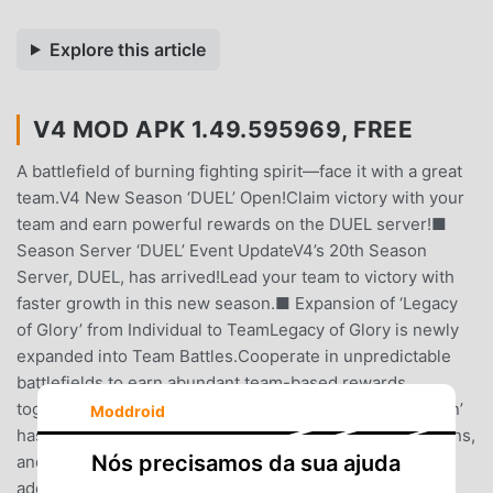
Explore this article
V4 MOD APK 1.49.595969, FREE
A battlefield of burning fighting spirit—face it with a great
team.V4 New Season ‘DUEL’ Open!Claim victory with your
team and earn powerful rewards on the DUEL server!■
Season Server ‘DUEL’ Event UpdateV4’s 20th Season
Server, DUEL, has arrived!Lead your team to victory with
faster growth in this new season.■ Expansion of ‘Legacy
of Glory’ from Individual to TeamLegacy of Glory is newly
expanded into Team Battles.Cooperate in unpredictable
battlefields to earn abundant team-based rewards
together!■ New Content ‘Soul Liberation’‘Soul Liberation’
Moddroid
has been newly added.Use your owned mounts, summons,
Nós precisamos da sua ajuda
and companions as powerful growth materials to gain
additional stats!■ Class Balance AdjustmentsCombined