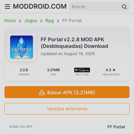
MODDROID.COM
Início
Jogos
Rpg
FF Portal
FF Portal v2.2.8 MOD APK
(Desbloqueadas) Download
Updated on
August 19, 2025
2.2.8
3.21MB
4.3 ★
VERSION
SIZE
GET IT ON
1698 RATINGS
Baixar APK (3.21MB)
Versões anteriores
FF Portal
NOME DO APP