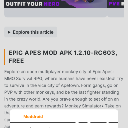
Explore this article
EPIC APES MOD APK 1.2.10-RC603,
FREE
Explore an open multiplayer monkey city of Epic Apes:
MMO Survival RPG, where humans have never existed! Try
to survive in the vice city of Apetown. Form gangs, go on
PVP with other monkeys, and be the last fighter standing
in the crazy world. Are you brave enough to set off on an
adventure and earn rewards? Monkey Simulator• Take on
the role of a civilized monkey.• In this open world, your
Moddroid
species is the pinnacle of evolution.• Customize your
appearance to stand out in a crazy multiplayer monkey