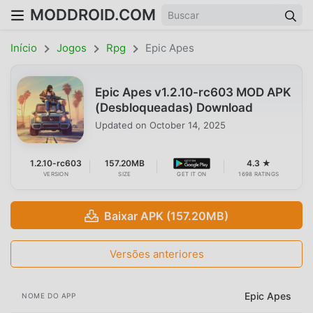
MODDROID.COM
Início
Jogos
Rpg
Epic Apes
Epic Apes v1.2.10-rc603 MOD APK
(Desbloqueadas) Download
Updated on
October 14, 2025
1.2.10-rc603
157.20MB
4.3 ★
VERSION
SIZE
GET IT ON
1698 RATINGS
Baixar APK (157.20MB)
Versões anteriores
Epic Apes
NOME DO APP