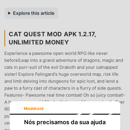
Explore this article
CAT QUEST MOD APK 1.2.17,
UNLIMITED MONEY
Experience a pawsome open world RPG like never
before!Leap into a grand adventure of dragons, magic and
cats in purr-suit of the evil Drakoth and your catnapped
sister! Explore Felingard's huge overworld map, risk life
and limb delving into dungeons for epic loot, and lend a
paw to a furry cast of characters in a flurry of side quests.
Features- Pawsome real time combat! Oh so juicy combat!-
A huge open world filled with hours of furry content!- Over
Moddroid
60 side quests!- Over 60 dungeons and caves filled with
purrfect loot!- Loot? Yes we have a ton of loot! All cat
Nós precisamos da sua ajuda
certified too!- Gorgeous graphics that accentuate the
cuteness of cats!- An engrossing story about loss,