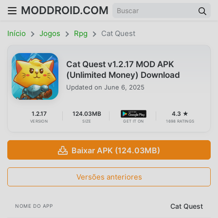
MODDROID.COM
Início
Jogos
Rpg
Cat Quest
Cat Quest v1.2.17 MOD APK
(Unlimited Money) Download
Updated on
June 6, 2025
1.2.17
124.03MB
4.3 ★
VERSION
SIZE
GET IT ON
1698 RATINGS
Baixar APK (124.03MB)
Versões anteriores
Cat Quest
NOME DO APP