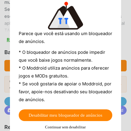
muitos fãs ao redor do mundo que ama jogos de racing .
Se você quiser baixar esse jogo, modroid é sua melhor
escolha, por ser o maior site do mundo para baixar jogos
apk gratuitos. Além de oferecer as últimas versões doReal
TAZs4.13gratuitamente, Modroid também oferece Free
Parece que você está usando um bloqueador
mod gratuitamente, te ajudando a pular tarefas repetitivas
Read more
de anúncios.
nos jogos, para que você possa focar em aproveitar a
diversão trazida pelo jogo. Moddroid promete que nenhum
Baixar Real TAZs (MOD, Desbloqueadas)
* O bloqueador de anúncios pode impedir
mod do Real TAZsirá cobrar nenhuma tarifa dos usuários,
que você baixe jogos normalmente.
além de ser 100% seguro e gratuito para instalar. Baixe o
Baixar APK (41.06MB)
* O Moddroid utiliza anúncios para oferecer
moddroid client para baixar e instalar o Real TAZs 4.13 com
jogos e MODs gratuitos.
um clique. O que você está esperando? Baixe o moddroid
Quer descobrir mais? Confira os
Mod
* Se você gostaria de apoiar o Moddroid, por
Mods Populares →
e jogue!
APKs mais populares
de 2026.
favor, apoie-nos desativando seu bloqueador
de anúncios.
JOGABILIDADE ÚNICA
Junte-se a @MODDROID.CO no canal do Telegram.
Junte-se a @MODDROID.CO na comunidade do Discord
Real TAZs é um jogo popular de racing . Sua jogabilidade
Desabilitar meu bloqueador de anúncios
única tem atraído um grande número de fãs ao redor do
mundo. Diferente do jogos tradicionais de racing , noReal
Recomendar jogos e apps
Continuar sem desabilitar