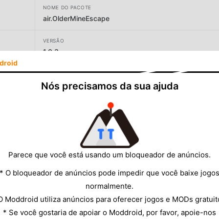
NOME DO PACOTE
air.OlderMineEscape
VERSÃO
1.0.3
droid
DESENVOLVEDOR
Nós precisamos da sua ajuda
playit-online
TAMANHO
8.06MB
Parece que você está usando um bloqueador de anúncios.
* O bloqueador de anúncios pode impedir que você baixe jogo
normalmente.
O Moddroid utiliza anúncios para oferecer jogos e MODs gratuit
* Se você gostaria de apoiar o Moddroid, por favor, apoie-nos