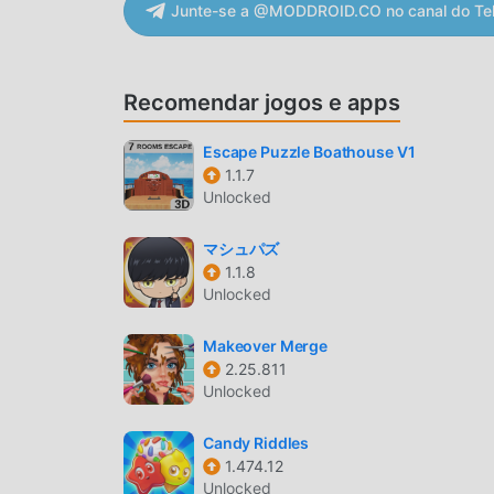
qualidade, mapas e personagens fazem com que
Junte-se a @MODDROID.CO no canal do Te
com os jogos tradicionais de puzzle , Older Mi
atualizações ousadas. Com tecnologia avançada
Mantendo ao máximo o estilo original dos jogos 
Recomendar jogos e apps
Existem diferentes tipos de apk e celulares co
jogos de puzzle possam desfrutar da alegria tr
Escape Puzzle Boathouse V1
1.1.7
MOD ÚNICO
Unlocked
O tradicional jogo de puzzle requer que os usu
マシュパズ
que é o recurso e diversão do jogo, mas, ao me
1.1.8
pessoa cansada. Mas agora, os mods vieram para
Unlocked
parte da sua energia em repetir a chata taref
processo, ajudando você a focar em aproveitar a
Makeover Merge
2.25.811
BAIXE AGORA
Unlocked
Clique no botão de download e instale o App do
Candy Riddles
gratuita do mod Older Mine Escape versão1.0.3
1.474.12
muitos jogos mod populares esperando por voc
Unlocked