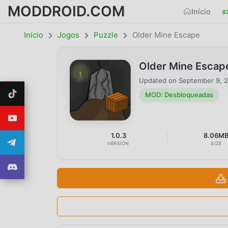
MODDROID.COM
Início
Início
Jogos
Puzzle
Older Mine Escape
Older Mine Escap
Updated on
September 9, 
MOD: Desbloqueadas
1.0.3
8.06M
VERSION
SIZE