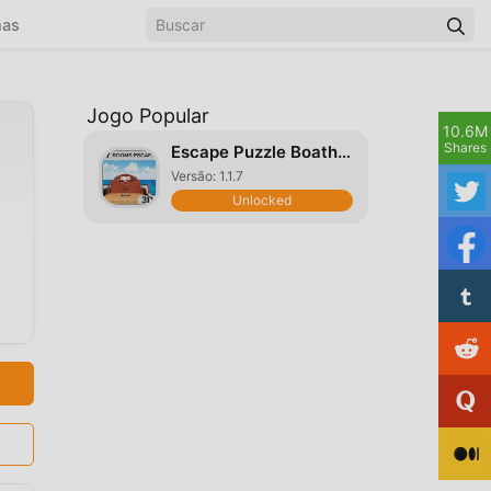
mas
Jogo Popular
10.6M
Shares
Escape Puzzle Boathouse V1
Versão: 1.1.7
Unlocked