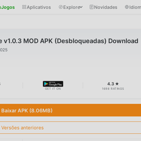
Jogos
Aplicativos
Explore
Novidades
Idio
e v1.0.3 MOD APK (Desbloqueadas) Download
2025
B
4.3 ★
GET IT ON
1698 RATINGS
Baixar APK (8.06MB)
Versões anteriores