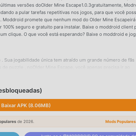
s últimas versões doOlder Mine Escape1.0.3gratuitamente, Modr
ando a pular tarefas repetitivas nos jogos, para que você pos
ogo. Moddroid promete que nenhum mod do Older Mine Escapeirá
 100% seguro e gratuito para instalar. Baixe o moddroid client 
m um clique. O que você está esperando? Baixe o moddroid e jog
 . Sua jogabilidade única tem atraído um grande número de fãs
s de puzzle , noOlder Mine Escape, você apenas precisa ir ao
ar facilmente o jogo e aproveitar a alegria trazida pelo clássico 
tempo, moddroid construiu uma plataforma especial para amant
omunique e compartilhe com todos os amantes de jogos puzzle 
Desbloqueadas)
droid e aproveite os jogos de puzzle com parceiros ao redor 
Baixar APK (8.06MB)
opulares
de 2026.
Mods Populares
scape tem um esitlo artístico único, e seu gráfico de alta