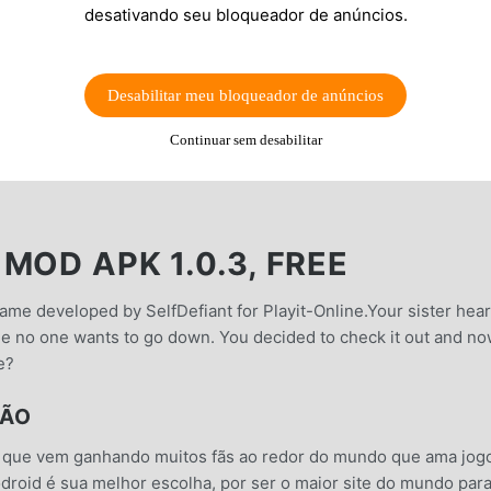
desativando seu bloqueador de anúncios.
Desabilitar meu bloqueador de anúncios
Continuar sem desabilitar
MOD APK 1.0.3, FREE
ame developed by SelfDefiant for Playit-Online.Your sister hea
ne no one wants to go down. You decided to check it out and n
e?
ÇÃO
e que vem ganhando muitos fãs ao redor do mundo que ama jog
odroid é sua melhor escolha, por ser o maior site do mundo par