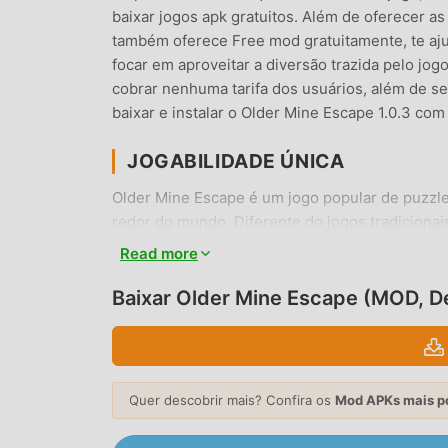
baixar jogos apk gratuitos. Além de oferecer a
também oferece Free mod gratuitamente, te ajud
focar em aproveitar a diversão trazida pelo j
cobrar nenhuma tarifa dos usuários, além de ser
baixar e instalar o Older Mine Escape 1.0.3 co
JOGABILIDADE ÚNICA
Older Mine Escape é um jogo popular de puzzle
redor do mundo. Diferente do jogos tradicionai
tutorial para iniciante para que você possa inici
Read more
de puzzle Older Mine Escape 1.0.3. Ao mesmo 
de jogos de puzzle , permitindo que você se c
Baixar Older Mine Escape (MOD, 
mundo. O que você está esperando? Entre no mo
mundo.
TELA ATRAENTE
Quer descobrir mais? Confira os
Mod APKs mais p
Como jogos tradicionais de puzzle ,Older Mine E