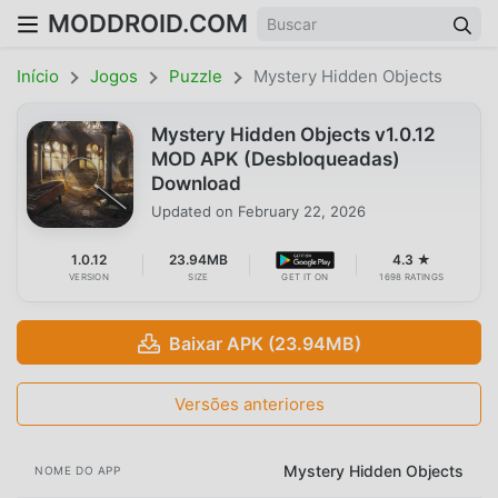
MODDROID.COM
Início
Jogos
Puzzle
Mystery Hidden Objects
Mystery Hidden Objects v1.0.12
MOD APK (Desbloqueadas)
Download
Updated on
February 22, 2026
1.0.12
23.94MB
4.3 ★
VERSION
SIZE
GET IT ON
1698 RATINGS
Baixar APK (23.94MB)
Versões anteriores
Mystery Hidden Objects
NOME DO APP