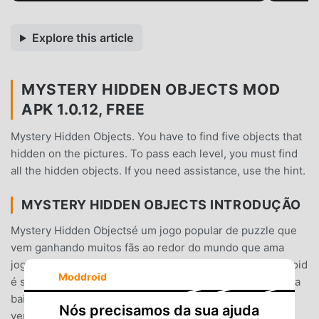
Explore this article
MYSTERY HIDDEN OBJECTS MOD
APK 1.0.12, FREE
Mystery Hidden Objects. You have to find five objects that
hidden on the pictures. To pass each level, you must find
all the hidden objects. If you need assistance, use the hint.
MYSTERY HIDDEN OBJECTS INTRODUÇÃO
Mystery Hidden Objectsé um jogo popular de puzzle que
vem ganhando muitos fãs ao redor do mundo que ama
jogos de puzzle . Se você quiser baixar esse jogo, modroid
Moddroid
é sua melhor escolha, por ser o maior site do mundo para
baixar jogos apk gratuitos. Além de oferecer as últimas
Nós precisamos da sua ajuda
versões doMystery Hidden Objects1.0.12gratuitamente,