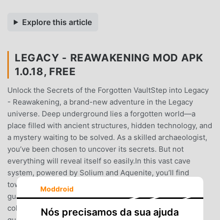
Explore this article
LEGACY - REAWAKENING MOD APK
1.0.18, FREE
Unlock the Secrets of the Forgotten VaultStep into Legacy
- Reawakening, a brand-new adventure in the Legacy
universe. Deep underground lies a forgotten world—a
place filled with ancient structures, hidden technology, and
a mystery waiting to be solved. As a skilled archaeologist,
you’ve been chosen to uncover its secrets. But not
everything will reveal itself so easily.In this vast cave
system, powered by Solium and Aquenite, you’ll find
towering obelisks, strange machines, and a sleeping
Moddroid
guardian—a broken robot with no memory of its past. By
collecting lost memory shards, you can rebuild the
Nós precisamos da sua ajuda
guardian and uncover the truth behind the ruins. Who