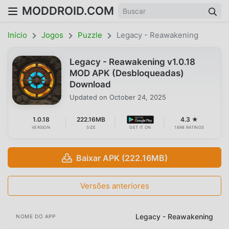
MODDROID.COM
Início
Jogos
Puzzle
Legacy - Reawakening
Legacy - Reawakening v1.0.18
MOD APK (Desbloqueadas)
Download
Updated on
October 24, 2025
1.0.18
222.16MB
4.3 ★
VERSION
SIZE
GET IT ON
1698 RATINGS
Baixar APK (222.16MB)
Versões anteriores
Legacy - Reawakening
NOME DO APP