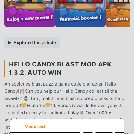
Explore this article
HELLO CANDY BLAST MOD APK
1.3.2, AUTO WIN
An addictive blast puzzle game cutie character, Hello
Candy!🩰Can you help our Hello Candy collect all the
sweets? 🤹‍♂️ Tap , match, and blast colored blocks to help
her out!💛Features💛: 1. Bonus rewards for everyday 2.
Unlimited energy for unlimited play 3. Over 1000 +
addictive levels and stages. 4. Completely free to play 5.
Moddroid
Internet connection not required 6. Juicy graphics and