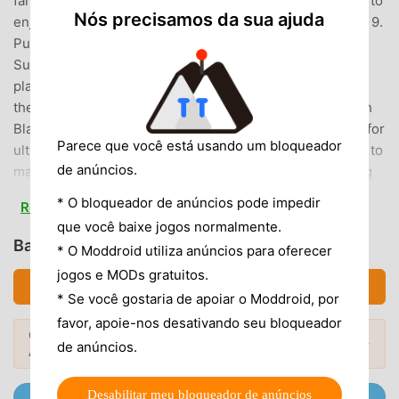
fantastic effect! 7. Easy and fun game for kids and elders to
Nós precisamos da sua ajuda
enjoy 8. Relaxing blast puzzle with enjoyable challenges 9.
Puzzle helps to train your brain for critical thinking10.
Supporting 17 languages in all tablet devices!💚How to
play💚: Each level has its own mission for you to unlock
the next level Blast 2 -4 identical colored blocks to crush
Blast 5 - 8 blocks to create special blast Blast 9 or more for
Parece que você está usando um bloqueador
ultimate Hello Candy Blast !! Try out your own strategies to
de anúncios.
make explosive blast Use free boost items in challenging
modeWelcome to Hello Candy Blast , a world where Hello
* O bloqueador de anúncios pode impedir
Read more
Candy and you can enjoy forever! This game supports '한
que você baixe jogos normalmente.
국어', 'Indonesian', 'Bahasa malay', 'English', '日本語', '中文简
Baixar Hello Candy Blast (MOD, Auto win)
* O Moddroid utiliza anúncios para oferecer
体', '中文繁體', 'Deutsch', 'français', 'Español', 'ไทย', 'Русский',
jogos e MODs gratuitos.
'Arabic', 'Portuguese(Brazil)', 'Turkish', 'Italian'.This game is
Baixar APK (167.83MB)
* Se você gostaria de apoiar o Moddroid, por
acceptable for purchasing the items partially. When
purchasing the items, the additional costs could be
favor, apoie-nos desativando seu bloqueador
Quer descobrir mais? Confira os
Mod
occurred and limited Consumer Right of Defense
Mods Populares →
de anúncios.
APKs mais populares
de 2026.
according to the item types.Official Site: http://superbox.kr
Facebook: https://www.facebook.com/superbox01Twitter:
Desabilitar meu bloqueador de anúncios
Junte-se a @MODDROID.CO no canal do Telegram.