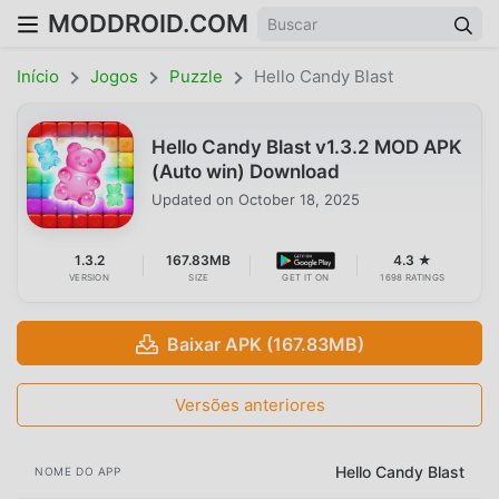
MODDROID.COM
Início
Jogos
Puzzle
Hello Candy Blast
Hello Candy Blast v1.3.2 MOD APK
(Auto win) Download
Updated on
October 18, 2025
1.3.2
167.83MB
4.3 ★
VERSION
SIZE
GET IT ON
1698 RATINGS
Baixar APK (167.83MB)
Versões anteriores
Hello Candy Blast
NOME DO APP