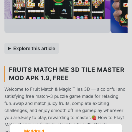
Explore this article
FRUITS MATCH ME 3D TILE MASTER
MOD APK 1.9, FREE
Welcome to Fruit Match & Magic Tiles 3D — a colorful and
satisfying free match-3 puzzle game made for relaxing
fun.Swap and match juicy fruits, complete exciting
challenges, and enjoy smooth offline gameplay wherever
you are.Easy to play, rewarding to master.🍓 How to Play1.
Match 3 or more fruits to clear the board2. Create
Moddroid
powerful boosters with bigger combos3. Complete goals