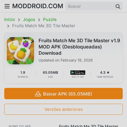
MODDROID.COM
Início
Jogos
Puzzle
Fruits Match Me 3D Tile Master
Fruits Match Me 3D Tile Master v1.9
MOD APK (Desbloqueadas)
Download
Updated on
February 19, 2026
1.9
65.05MB
4.3 ★
VERSION
SIZE
GET IT ON
1698 RATINGS
Baixar APK (65.05MB)
Versões anteriores
Fruits Match Me 3D Tile Master
NOME DO APP