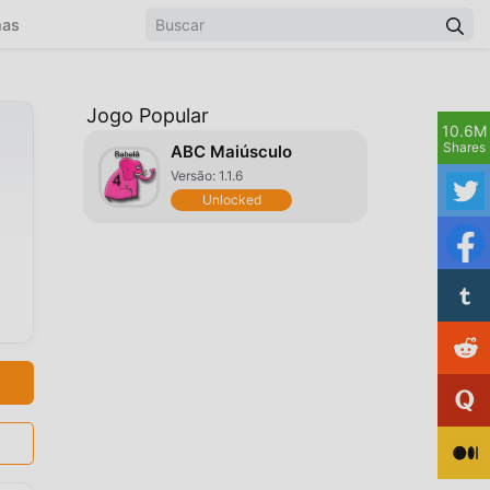
mas
Jogo Popular
10.6M
Shares
ABC Maiúsculo
Versão: 1.1.6
Unlocked