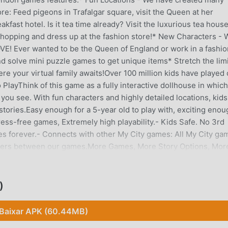
ore: Feed pigeons in Trafalgar square, visit the Queen at her
kfast hotel. Is it tea time already? Visit the luxurious tea hous
shopping and dress up at the fashion store!* New Characters - 
OVE! Ever wanted to be the Queen of England or work in a fashio
 solve mini puzzle games to get unique items* Stretch the lim
re your virtual family awaits!Over 100 million kids have played 
layThink of this game as a fully interactive dollhouse in whic
you see. With fun characters and highly detailed locations, kids
stories.Easy enough for a 5-year old to play with, exciting enou
tress-free games, Extremely high playability.- Kids Safe. No 3rd
es forever.- Connects with other My City games: All My City ga
acters between our games.More Games, More Story Options, Mor
 to play and super exciting for 12 year to enjoy.Play Together:
with friends and family on the same screen!We love making child
 us ideas and suggestions for our next games of My City you ca
)
/mytowngamesTwitter - https://twitter.com/mytowngamesInsta
our games? Leave us a nice review on the app store, we read
Baixar APK (60.44MB)