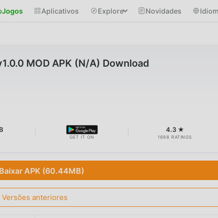
Jogos
Aplicativos
Explore
Novidades
Idio
 v1.0.0 MOD APK (N/A) Download
B
4.3 ★
GET IT ON
1698 RATINGS
Baixar APK (60.44MB)
Versões anteriores