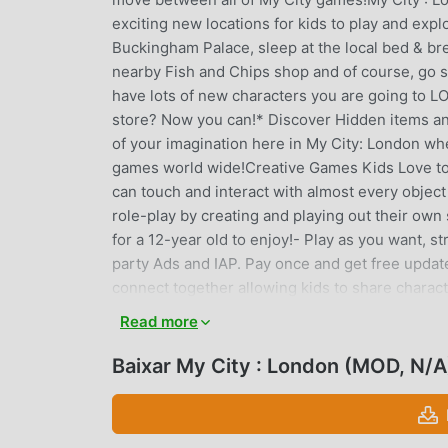
exciting new locations for kids to play and expl
Buckingham Palace, sleep at the local bed & brea
nearby Fish and Chips shop and of course, go 
have lots of new characters you are going to L
store? Now you can!* Discover Hidden items and
of your imagination here in My City: London whe
games world wide!Creative Games Kids Love to P
can touch and interact with almost every object 
role-play by creating and playing out their own 
for a 12-year old to enjoy!- Play as you want, s
party Ads and IAP. Pay once and get free updat
connect together allowing kids to share char
Fun.Age group 4-12: Easy enough for 4 year olds
Read more
support multi touch so kids can play together 
games, if you like what we do and want to send
Baixar My City : London (MOD, N/A
so here:Facebook - https://www.facebook.com
- https://www.instagram.com/mytowngamesLove 
them all!