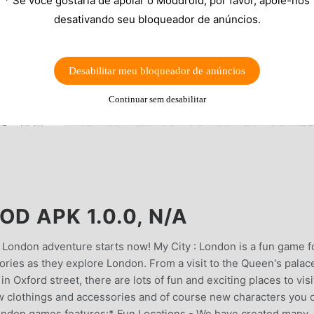
* Se você gostaria de apoiar o Moddroid, por favor, apoie-nos
desativando seu bloqueador de anúncios.
Desabilitar meu bloqueador de anúncios
Continuar sem desabilitar
D APK 1.0.0, N/A
r London adventure starts now! My City : London is a fun game f
tories as they explore London. From a visit to the Queen's palac
 Oxford street, there are lots of fun and exciting places to visi
w clothings and accessories and of course new characters you 
ondon games features:* Fun Locations - We have created many