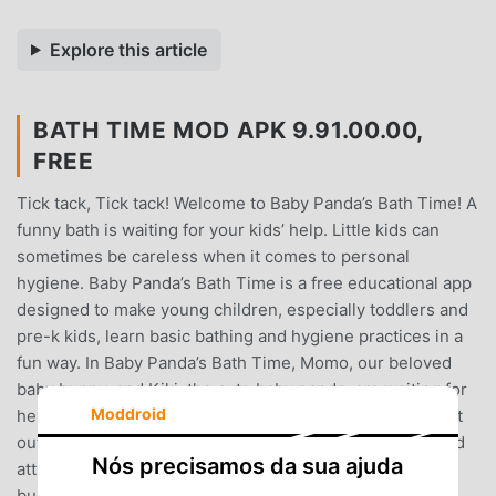
Explore this article
BATH TIME MOD APK 9.91.00.00,
FREE
Tick tack, Tick tack! Welcome to Baby Panda’s Bath Time! A
funny bath is waiting for your kids’ help. Little kids can
sometimes be careless when it comes to personal
hygiene. Baby Panda’s Bath Time is a free educational app
designed to make young children, especially toddlers and
pre-k kids, learn basic bathing and hygiene practices in a
fun way. In Baby Panda’s Bath Time, Momo, our beloved
baby bunny, and Kiki, the cute baby panda, are waiting for
Moddroid
help. Let's make thick bath foam, fight germs, and wash it
out in the bathtub! Features:♥ Amazing audio effects and
Nós precisamos da sua ajuda
attractive animations.♥ 2 super cute animals, bath toys,
bubbles and much more interactive objects in the