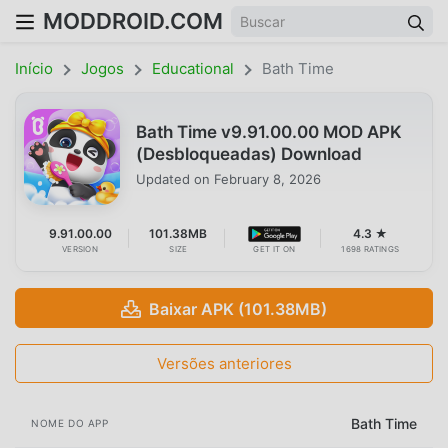
MODDROID.COM
Início
Jogos
Educational
Bath Time
Bath Time v9.91.00.00 MOD APK
(Desbloqueadas) Download
Updated on
February 8, 2026
9.91.00.00
101.38MB
4.3 ★
VERSION
SIZE
GET IT ON
1698 RATINGS
Baixar APK (101.38MB)
Versões anteriores
Bath Time
NOME DO APP