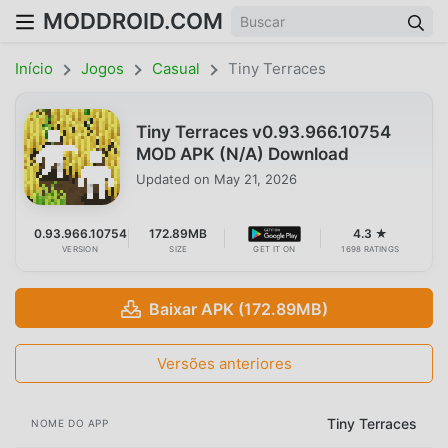
MODDROID.COM
Início
Jogos
Casual
Tiny Terraces
Tiny Terraces v0.93.966.10754
MOD APK (N/A) Download
Updated on
May 21, 2026
0.93.966.10754
172.89MB
4.3 ★
VERSION
SIZE
GET IT ON
1698 RATINGS
Baixar APK (172.89MB)
Versões anteriores
Tiny Terraces
NOME DO APP