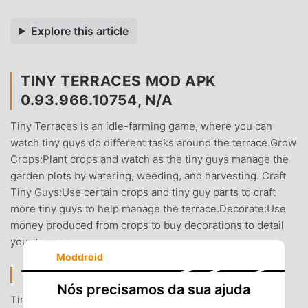
Explore this article
TINY TERRACES MOD APK
0.93.966.10754, N/A
Tiny Terraces is an idle-farming game, where you can
watch tiny guys do different tasks around the terrace.Grow
Crops:Plant crops and watch as the tiny guys manage the
garden plots by watering, weeding, and harvesting. Craft
Tiny Guys:Use certain crops and tiny guy parts to craft
more tiny guys to help manage the terrace.Decorate:Use
money produced from crops to buy decorations to detail
your terrace.
Moddroid
TINY TERRACES INTRODUÇÃO
Nós precisamos da sua ajuda
Tiny Terracesé um jogo popular de casual que vem