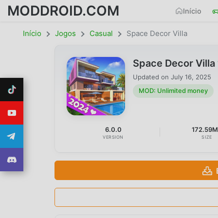
MODDROID.COM
Início
Início
Jogos
Casual
Space Decor Villa
Space Decor Vill
Updated on
July 16, 2025
MOD: Unlimited money
6.0.0
172.59
VERSION
SIZE