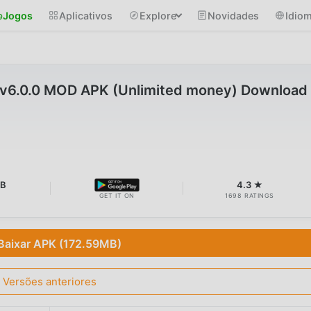
Jogos
Aplicativos
Explore
Novidades
Idio
a v6.0.0 MOD APK (Unlimited money) Download
MB
4.3 ★
GET IT ON
1698 RATINGS
Baixar APK (172.59MB)
Versões anteriores