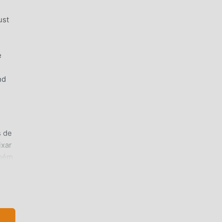
ust
e
nd
s de
ixar
mbém
droid