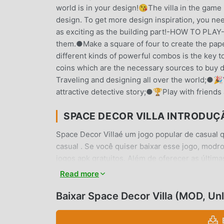
world is in your design!😘The villa in the game i
design. To get more design inspiration, you nee
as exciting as the building part!-HOW TO PLAY-●
them.●Make a square of four to create the pa
different kinds of powerful combos is the key t
coins which are the necessary sources to bu
Traveling and designing all over the world;●🎉
attractive detective story;●🏆Play with friends
SPACE DECOR VILLA INTRODUÇ
Space Decor Villaé um jogo popular de casual
casual . Se você quiser baixar esse jogo, modr
jogos apk gratuitos. Além de oferecer as últi
oferece Unlimited money mod gratuitamente, te 
Read more
possa focar em aproveitar a diversão trazida
Villairá cobrar nenhuma tarifa dos usuários, al
Baixar Space Decor Villa (MOD, Un
client para baixar e instalar o Space Decor Vi
e jogue!