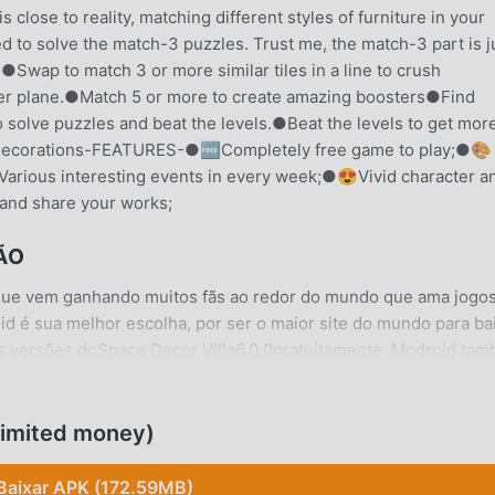
s close to reality, matching different styles of furniture in your
d to solve the match-3 puzzles. Trust me, the match-3 part is j
Swap to match 3 or more similar tiles in a line to crush
per plane.●Match 5 or more to create amazing boosters●Find
o solve puzzles and beat the levels.●Beat the levels to get mor
y decorations-FEATURES-●🆓Completely free game to play;●🎨
Various interesting events in every week;●😍Vivid character a
 and share your works;
ÃO
 que vem ganhando muitos fãs ao redor do mundo que ama jogo
oid é sua melhor escolha, por ser o maior site do mundo para ba
mas versões doSpace Decor Villa6.0.0gratuitamente, Modroid ta
ajudando a pular tarefas repetitivas nos jogos, para que você
 pelo jogo. Moddroid promete que nenhum mod do Space Decor
ém de ser 100% seguro e gratuito para instalar. Baixe o moddroid
limited money)
lla 6.0.0 com um clique. O que você está esperando? Baixe o mod
Baixar APK (172.59MB)