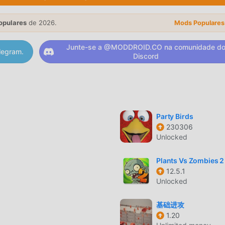
opulares
de 2026.
Mods Populares
. Sua jogabilidade única tem atraído um grande número de fãs a
Junte-se a @MODDROID.CO na comunidade d
 de casual , noSpace Decor Villa, você apenas precisa ir ao tuto
legram.
Discord
mente o jogo e aproveitar a alegria trazida pelo clássico jogo de
o, moddroid construiu uma plataforma especial para amantes d
nique e compartilhe com todos os amantes de jogos casual pel
droid e aproveite os jogos de casual com parceiros ao redor 
Party Birds
230306
Unlocked
illa tem um esitlo artístico único, e seu gráfico de alta qualid
Plants Vs Zombies 2
or Villa atraia muitos fãs de casual , e comparado com os jo
12.5.1
.0 adotou um mecanismo virtual atualizado com atualizações ousa
Unlocked
a do jogo foi melhorada consideravelmente. Mantendo ao máxim
cia sensorial do usuário foi melhorada. Existem diferentes tipos
基础进攻
 garantindo que todos os amantes de jogos de casual possam
1.20
a 6.0.0