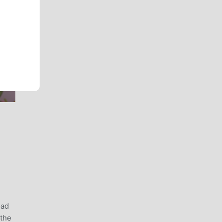
oad
 the