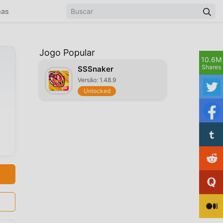
mas
Jogo Popular
10.6M
Shares
SSSnaker
Versão: 1.48.9
Unlocked