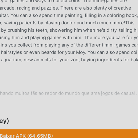
tety of games and ways to collect coins. The mini-games are
 arcade, racing and puzzles. There are also plenty of creative
itar. You can also spend time painting, filling in a coloring book,
n, saving patients by playing doctor and much much more!This
 by brushing his teeth, showering him when he's dirty, telling h
cising him and playing games with him. The more you care for y
ns you collect from playing any of the different mini-games ca
 hairstyles or even beards for your Moy. You can also spend co
 aquarium, new animals for your zoo, buying ingredients for ba
hando muitos fãs ao redor do mundo que ama jogos de casual .
lhor escolha, por ser o maior site do mundo para baixar jogos 
s doMoy 72.2.7gratuitamente, Modroid também oferece Unlimite
arefas repetitivas nos jogos, para que você possa focar em
ey)
roid promete que nenhum mod do Moy 7irá cobrar nenhuma tarif
 para instalar. Baixe o moddroid client para baixar e instalar o
Baixar APK (64.65MB)
ndo? Baixe o moddroid e jogue!