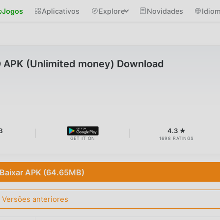
Jogos
Aplicativos
Explore
Novidades
Idio
 APK (Unlimited money) Download
B
4.3 ★
GET IT ON
1698 RATINGS
Baixar APK (64.65MB)
Versões anteriores