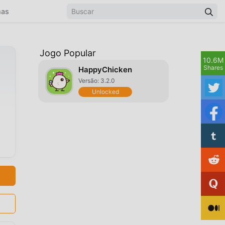
mas
Jogo Popular
10.6M
Shares
HappyChicken
Versão: 3.2.0
Unlocked