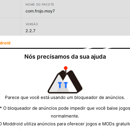
NOME DO PACOTE
com.frojo.moy7
VERSÃO
2.2.7
droid
DESENVOLVEDOR
Frojo Apps
Nós precisamos da sua ajuda
TAMANHO
64.65MB
Parece que você está usando um bloqueador de anúncios.
* O bloqueador de anúncios pode impedir que você baixe jogo
normalmente.
O Moddroid utiliza anúncios para oferecer jogos e MODs gratuit