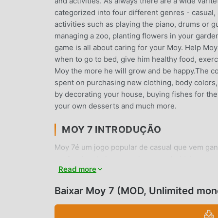
and activities. As always there are a wide vari
categorized into four different genres - casual,
activities such as playing the piano, drums or gu
managing a zoo, planting flowers in your garde
game is all about caring for your Moy. Help Moy
when to go to bed, give him healthy food, exer
Moy the more he will grow and be happy.The coi
spent on purchasing new clothing, body colors,
by decorating your house, buying fishes for the
your own desserts and much more.
MOY 7 INTRODUÇÃO
Moy 7é um jogo popular de casual que vem gan
você quiser baixar esse jogo, modroid é sua me
Read more
gratuitos. Além de oferecer as últimas versõe
money mod gratuitamente, te ajudando a pular t
Baixar Moy 7 (MOD, Unlimited mon
aproveitar a diversão trazida pelo jogo. Modd
dos usuários, além de ser 100% seguro e gratuito
7 2.2.7 com um clique. O que você está espera