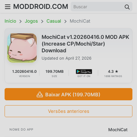
MODDROID.COM
Início
Jogos
Casual
MochiCat
MochiCat v1.20260416.0 MOD APK
(Increase CP/Mochi/Star)
Download
Updated on
April 27, 2026
1.20260416.0
199.70MB
4.3 ★
VERSION
SIZE
GET IT ON
1698 RATINGS
Baixar APK (199.70MB)
Versões anteriores
MochiCat
NOME DO APP